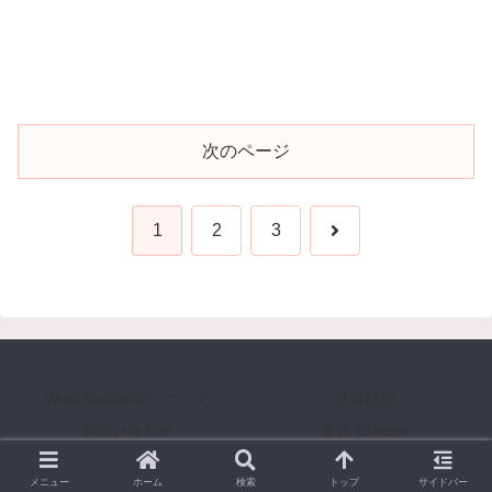
次のページ
次
1
2
3
へ
WorkToolSmithについて
著者経歴
お問い合わせ
運営 [Gracix]
Copyright © 2008-2026 WorkToolSmith [ワークツールスミス] All Rights Reserved.
メニュー
ホーム
検索
トップ
サイドバー