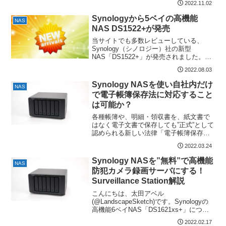
2022.11.02
ありました。最近は...
Synologyから5ベイの高機能
NAS
NAS DS1522+が発売
当サイトでも多数レビューしている、
Synology（シノロジー）社の新型
NAS「DS1522+」が発売されました。
Synology NASキット 5ベイ 拡張可...
2022.08.03
Synology NASを使い自社内だけ
NAS
で電子帳簿保存法に対応すること
は可能か？
各種帳簿や、明細・領収書を、紙文書で
はなく電子文書で保存しても”正式”として
認められる新しい法律「電子帳簿保存
法」がまもなく施行されます。この電子
2022.03.24
帳簿保存法で必...
Synology NASを”無料”で高機能
NAS
防犯カメラ録画サーバにする！
Surveillance Station解説
こんにちは、太田アベル
(@LandscapeSketch)です。Synologyの
高機能6ベイNAS「DS1621xs+」につい
て記事を書いています。以前の記事...
2022.02.17