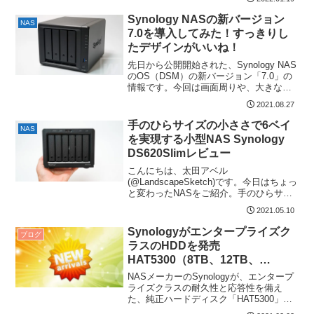
Synology NASの新バージョン
NAS
7.0を導入してみた！すっきりし
たデザインがいいね！
先日から公開開始された、Synology NAS
のOS（DSM）の新バージョン「7.0」の
情報です。今回は画面周りや、大きな変
更を紹介します。アップデート前には...
2021.08.27
手のひらサイズの小ささで6ベイ
NAS
を実現する小型NAS Synology
DS620Slimレビュー
こんにちは、太田アベル
(@LandscapeSketch)です。今日はちょっ
と変わったNASをご紹介。手のひらサイ
ズ（と言うにはちょっと大きいか？）
2021.05.10
に、なんと2...
Synologyがエンタープライズク
ブログ
ラスのHDDを発売
HAT5300（8TB、12TB、
16TB）
NASメーカーのSynologyが、エンタープ
ライズクラスの耐久性と応答性を備え
た、純正ハードディスク「HAT5300」シ
リーズを発売しました。容量は8TB、1...