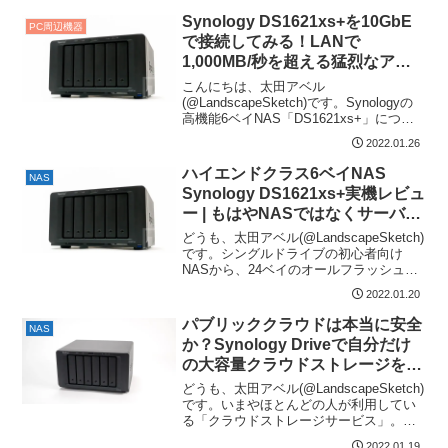
Synology DS1621xs+を10GbE
PC周辺機器
で接続してみる！LANで
1,000MB/秒を超える猛烈なアク
セス速度
こんにちは、太田アベル
(@LandscapeSketch)です。Synologyの
高機能6ベイNAS「DS1621xs+」につい
て記事を書いています。以前の記事...
2022.01.26
ハイエンドクラス6ベイNAS
NAS
Synology DS1621xs+実機レビュ
ー | もはやNASではなくサーバー
だ！
どうも、太田アベル(@LandscapeSketch)
です。シングルドライブの初心者向け
NASから、24ベイのオールフラッシュエ
ンタープライズNASまで、幅広い...
2022.01.20
パブリッククラウドは本当に安全
NAS
か？Synology Driveで自分だけ
の大容量クラウドストレージを作
る
どうも、太田アベル(@LandscapeSketch)
です。いまやほとんどの人が利用してい
る「クラウドストレージサービス」。
Apple iCloud Goog...
2022.01.19