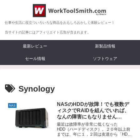
仕事や生活に役立ついろいろな商品をおもしろおかしく体験レビュー！
当サイトの記事にはアフィリエイト広告が含まれます。
最新レビュー
新製品情報
セール情報
ソフトウェア
Synology
NASのHDDが故障！でも複数デ
NAS
ィスクでRAIDを組んでいれば、
なんの障害にもなりません
[Synology DS1621xs+]
最近は故障率が非常に低くなった
HDD（ハードディスク）。２０年以上前
までは、年に１，２回は友達から「HDD
が壊れた！データを助けて！」と連絡が