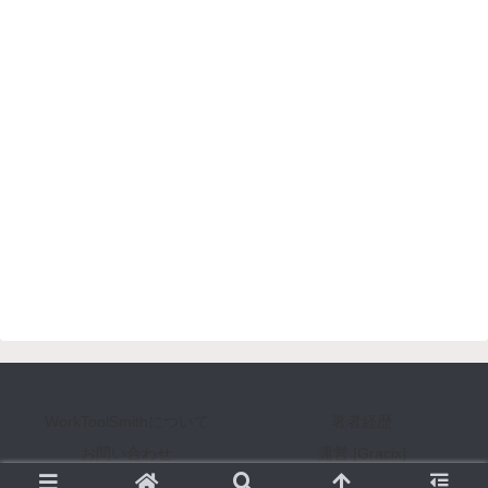
WorkToolSmithについて
著者経歴
お問い合わせ
運営 [Gracix]