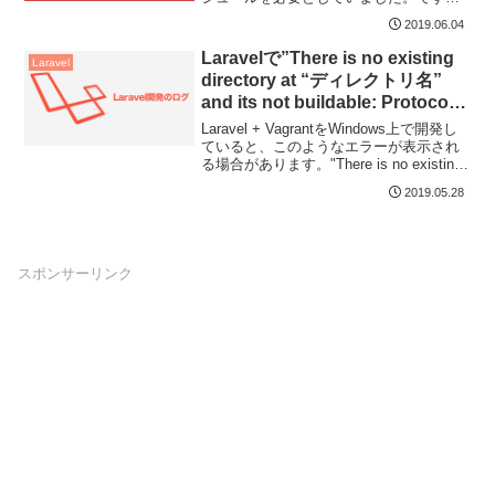
が、gulp v4以降は「gulp...
2019.06.04
Laravelで”There is no existing
Laravel
directory at “ディレクトリ名”
and its not buildable: Protocol
error”の対処方法
Laravel + VagrantをWindows上で開発し
ていると、このようなエラーが表示され
る場合があります。"There is no existing
d...
2019.05.28
スポンサーリンク