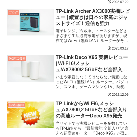
2023.07.22
え...
TP-Link Archer AX3000実機レビ
ブログ
ュー | 縦置きは日本の家庭にジャ
ストサイズ！通信も強力
電子レンジ、冷蔵庫、トースターなどさ
まざまな生活必需家電がありますが、現
在ではWi-Fi（無線LAN）ルーターがその
１つになりました。パソコン、スマホ、
2023.03.17
ゲームマ...
TP-Link Deco X95 実機レビュー
PC周辺機器
| Wi-Fi 6/メッシ
ュ/AX7800/2.5GbEなど全部入
り！のハイパールーター
いまや家庭になくてはならない装置にな
ったWi-Fi（無線LAN）ルーター。パソコ
ン、スマホ、ゲームマシンやTV、防犯カ
メラまで。Wi-Fiを必要とする機器は増
2022.12.09
え...
TP-LinkからWi-Fi6,メッシ
新製品情報
ュ,AX7800,2.5GbEなど全部入り
の高速ルーターDeco X95発売
当サイトでも実機レビューを多数してい
るTP-Linkから、”最新機能 全部入り”と言
える超高速ルーター「Deco X95」が登場