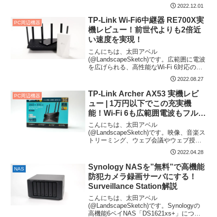
しました。 Wi-Fi6対応 複...
2022.12.01
TP-Link Wi-Fi6中継器 RE700X実
PC周辺機器
機レビュー！前世代よりも2倍近
い速度を実現！
こんにちは、太田アベル
(@LandscapeSketch)です。広範囲に電波
を広げられる、高性能なWi-Fi 6対応のル
ーターが増えてきました。それでも、3階
2022.08.27
建...
TP-Link Archer AX53 実機レビ
PC周辺機器
ュー | 1万円以下でこの充実機
能！Wi-Fi 6も広範囲電波もフル装
備の無線ルーター
こんにちは、太田アベル
(@LandscapeSketch)です。映像、音楽ス
トリーミング、ウェブ会議やウェブ授業
まで、非常に重要になってきたWi-Fi（無
2022.04.28
線LA...
Synology NASを”無料”で高機能
NAS
防犯カメラ録画サーバにする！
Surveillance Station解説
こんにちは、太田アベル
(@LandscapeSketch)です。Synologyの
高機能6ベイNAS「DS1621xs+」につい