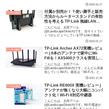
て記事を書いています。以前の記事...
2022.02.17
付属か別売か！？使い勝手と販売
PC周辺機器
方法からルータースタンドの有効
性を考える TP-Link 無線LANル
ータースタンド レビュー
こんにちは、太田アベル
(@LandscapeSketch)です。当サイトでい
くつかレビューしているTP-Linkの無線
LANルーター。どれも高速で、機能も必
2022.01.17
要十...
TP-Link Archer AX72実機レビュ
PC周辺機器
ー | 6本のアンテナで家中にWi-
Fi6を！AX5400クラスを実現した
強力無線ルーター
こんにちは、太田アベル
(@LandscapeSketch)です。どんどん高速
化していくWi-Fi。最近は「Wi-Fi 6」とい
う新高速通信規格が話題になっていま...
2021.12.28
TP-Link RE600X 実機レビュー |
PC周辺機器
アンテナが無くなり大幅にコンパ
クト化！Wi-Fi 6対応中継器
こんにちは、太田アベル
(@LandscapeSketch)です。Wi-Fi電波が
イマイチ弱いな～と感じることはよくあ