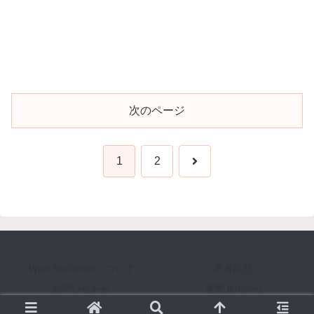
次のページ
次
1
2
へ
WorkToolSmithについて
著者経歴
お問い合わせ
運営 [Gracix]
Copyright © 2008-2026 WorkToolSmith [ワークツールスミス] All Rights Reserved.