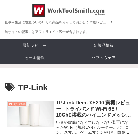
仕事や生活に役立ついろいろな商品をおもしろおかしく体験レビュー！
当サイトの記事にはアフィリエイト広告が含まれます。
最新レビュー
新製品情報
セール情報
ソフトウェア
TP-Link
TP-Link Deco XE200 実機レビュ
PC周辺機器
ー | トライバンド Wi-Fi 6E /
10GbE搭載のハイエンドメッシュ
ルーター
いまや家庭になくてはならない装置にな
ったWi-Fi（無線LAN）ルーター。パソコ
ン、スマホ、ゲームマシンやTV、防犯カ
メラまで。Wi-Fiを必要とする機器は増