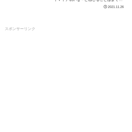
ります。より強力なアンテナを持つルー
2021.11.26
ターに買...
スポンサーリンク