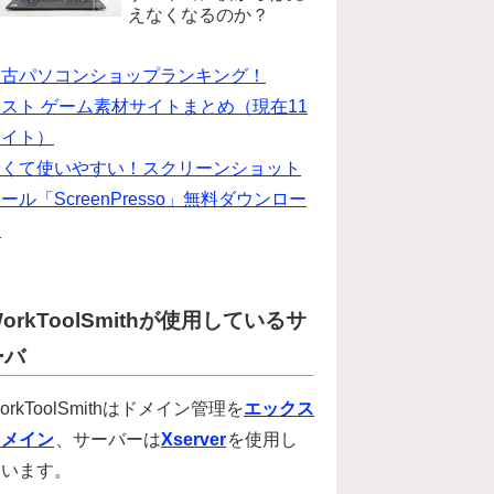
えなくなるのか？
中古パソコンショップランキング！
スト ゲーム素材サイトまとめ（現在11
サイト）
安くて使いやすい！スクリーンショット
ール「ScreenPresso」無料ダウンロー
ド
orkToolSmithが使用しているサ
ーバ
orkToolSmithはドメイン管理を
エックス
ドメイン
、サーバーは
Xserver
を使用し
ています。