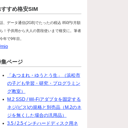
おすすめ格安SIM
話、データ通信(2GB)でたったの税込 850円/月額
ら！子供用から大人の普段使いまで格安に。筆者
今年で9年目。
Jmio
特集ページ
「あつまれ・ゆうとう生」（浜松市
の子ども学習・研究・プログラミン
グ教室）
M.2 SSD / Wi-Fiアダプタを固定する
ネジ(ビス)の規格と別売品（M.2のネ
ジを無くした場合の汎用品）
3.5 / 2.5インチハードディスク用ネ