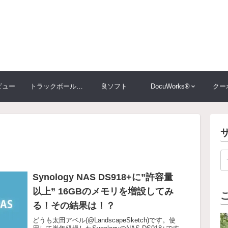
ビュー
トラックボール大比較
良ソフト
DocuWorks®
クー
Synology NAS DS918+に”許容量
以上” 16GBのメモリを増設してみ
る！その結果は！？
どうも太田アベル(@LandscapeSketch)です。使