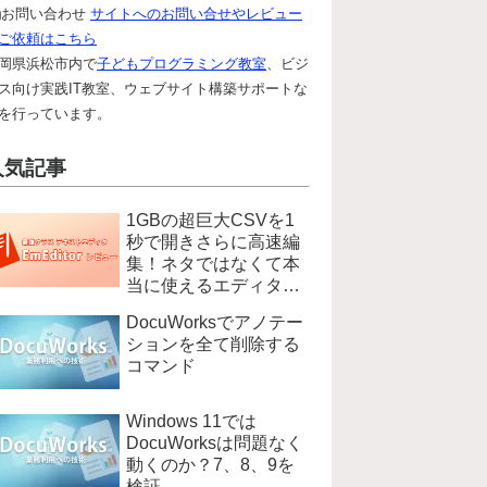
お問い合わせ
サイトへのお問い合せやレビュー
ご依頼はこちら
岡県浜松市内で
子どもプログラミング教室
、ビジ
ス向け実践IT教室、ウェブサイト構築サポートな
を行っています。
人気記事
1GBの超巨大CSVを1
秒で開きさらに高速編
集！ネタではなくて本
当に使えるエディタ
EmEditer
DocuWorksでアノテー
ションを全て削除する
コマンド
Windows 11では
DocuWorksは問題なく
動くのか？7、8、9を
検証