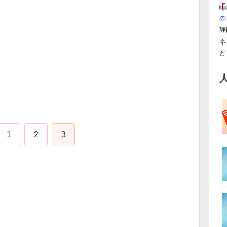
の
静
ネ
ど
1
2
3