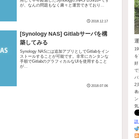
用して半年経過したSynologyのNAS DS918+です
が、なんの問題もなく粛々と運営できており...
2018.12.17
[Synology NAS] Gitlabサーバを構
築してみる
1
Synology NASには追加アプリとしてGitlabをイン
を
ストールすることが可能です。非常にカンタンな
手順でGitlabのグラフィカルなUIを使用すること
好
が...
で
バ
2
2018.07.06
表
ン
気
詳