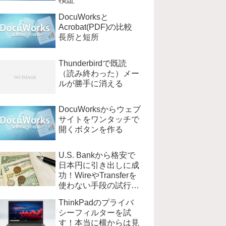
DocuWorksと
Acrobat(PDF)の比較
長所と短所
Thunderbirdで既読
（読み終わった）メー
ルが勝手に消える
DocuWorksからウェブ
サイトをワンタッチで
開くボタンを作る
U.S. Bankから格安で
日本円に引き出しに成
功！WireやTransferを
使わない手段の試行錯
誤
ThinkPadのプライバ
シーフィルターを試
す！本当に横からは見