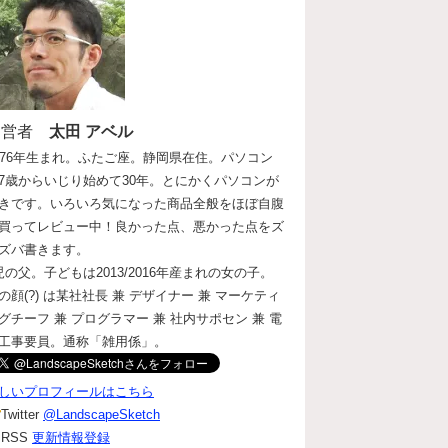
運営者
太田 アベル
976年生まれ。ふたご座。静岡県在住。パソコン
7歳からいじり始めて30年。とにかくパソコンが
きです。いろいろ気になった商品全般をほぼ自腹
買ってレビュー中！良かった点、悪かった点をズ
ズバ書きます。
児の父。子どもは2013/2016年産まれの女の子。
の顔(?) は某社社長 兼 デザイナー 兼 マーケティ
グチーフ 兼 プログラマー 兼 社内サポセン 兼 電
工事要員。通称「雑用係」。
しいプロフィールはこちら
Twitter
@LandscapeSketch
RSS
更新情報登録