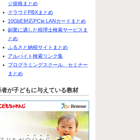
ジ規格まとめ
クラウドPBXまとめ
10GbE対応PCIe LANカードまとめ
副業に適した税理士検索サービスま
とめ
ふるさと納税サイトまとめ
アルバイト検索リンク集
プログラミングスクール、セミナー
まとめ
筆者が子どもに与えている教材