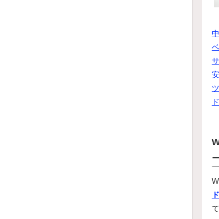
ベ
ツ
W
W