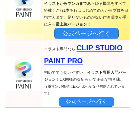
イラストからマンガまで
あらゆる機能をすべて
搭載！これ1本あればはじめての人からプロを目
指す人まで、足りないものがない作画環境が手
に入る
最上位バージョン！
公式ページへ行く
CLIP STUDIO
イラスト専門なら
PAINT PRO
初めてでも使いやすい！
イラスト専用入門バー
ジョン！
EX同様のなめらかで正確な描き味。
（※マンガ機能はEXと比べかなり省略されていま
す）
公式ページへ行く