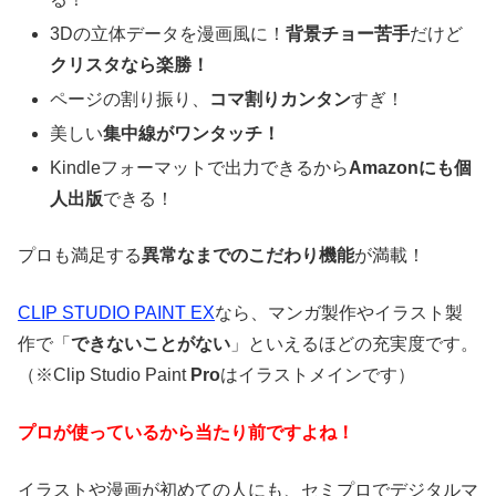
3Dの立体データを漫画風に！
背景チョー苦手
だけど
クリスタなら楽勝！
ページの割り振り、
コマ割りカンタン
すぎ！
美しい
集中線がワンタッチ！
Kindleフォーマットで出力できるから
Amazonにも個
人出版
できる！
プロも満足する
異常なまでのこだわり機能
が満載！
CLIP STUDIO PAINT EX
なら、マンガ製作やイラスト製
作で「
できないことがない
」といえるほどの充実度です。
（※Clip Studio Paint
Pro
はイラストメインです）
プロが使っているから当たり前ですよね！
イラストや漫画が初めての人にも、セミプロでデジタルマ