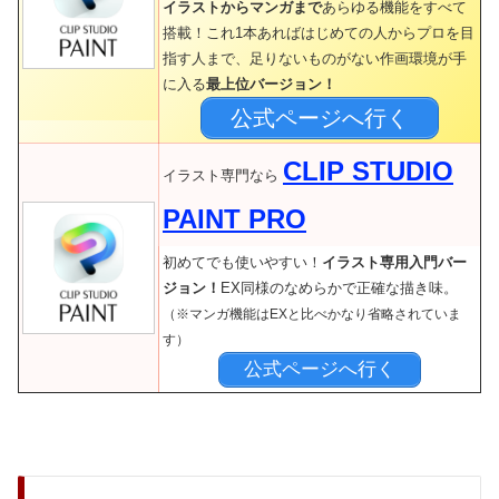
イラストからマンガまで
あらゆる機能をすべて
搭載！これ1本あればはじめての人からプロを目
指す人まで、足りないものがない作画環境が手
に入る
最上位バージョン！
公式ページへ行く
CLIP STUDIO
イラスト専門なら
PAINT PRO
初めてでも使いやすい！
イラスト専用入門バー
ジョン！
EX同様のなめらかで正確な描き味。
（※マンガ機能はEXと比べかなり省略されていま
す）
公式ページへ行く