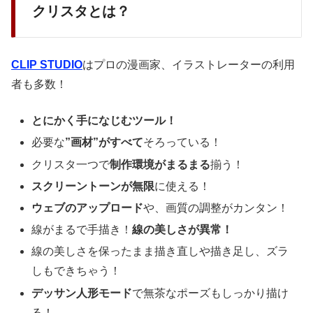
クリスタとは？
CLIP STUDIO
はプロの漫画家、イラストレーターの利用
者も多数！
とにかく手になじむツール！
必要な
”画材”がすべて
そろっている！
クリスタ一つで
制作環境がまるまる
揃う！
スクリーントーンが無限
に使える！
ウェブのアップロード
や、画質の調整がカンタン！
線がまるで手描き！
線の美しさが異常！
線の美しさを保ったまま描き直しや描き足し、ズラ
しもできちゃう！
デッサン人形モード
で無茶なポーズもしっかり描け
る！