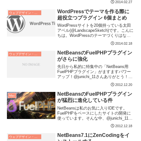
2014.02.27
WordPressでテーマを作る際に
ウェブデザイン・プログラム
超役立つプラグイン 6個まとめ
WordPressサイトを20個持っている太田
アベル(@LandscapeSketch)です。こんに
ちは。WordPressのテーマづくりはなか
なか手間がかかり...
2014.02.18
NetBeansのFuelPHPプラグイン
ウェブデザイン・プログラム
がさらに強化
先日から私的に特集中の「NetBeans用
FuelPHPプラグイン」がますますパワー
アップ！@junichi_11さんありがとう！今
度は行ったり来たりが非常にめ...
2012.12.20
NetBeansのFuelPHPプラグイン
Mac
が猛烈に進化している件
NetBeansは私のお気に入りIDEです。
FuelPHPをベースにしたサイトの開発に
使っています。そんな中、@junichi_11さ
んが作成されたFuelPH...
2012.12.18
NetBeans7.1にZenCodingをイ
ウェブデザイン・プログラム