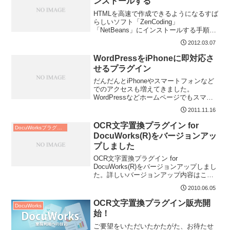
ンストールする
HTMLを高速で作成できるようになるすば
らしいソフト「ZenCoding」
「NetBeans」にインストールする手順で
す。
2012.03.07
WordPressをiPhoneに即対応さ
せるプラグイン
だんだんとiPhoneやスマートフォンなど
でのアクセスも増えてきました。
WordPressなどホームページでもスマー
トフォン対応が重要になってきますね。
2011.11.16
OCR文字置換プラグイン for
DocuWorksプラグイン
DocuWorks(R)をバージョンアッ
プしました
OCR文字置換プラグイン for
DocuWorks(R)をバージョンアップしまし
た。詳しいバージョンアップ内容はこち
らをご覧ください。
2010.06.05
OCR文字置換プラグイン販売開
DocuWorks
始！
ご要望をいただいたかたがた、お待たせ