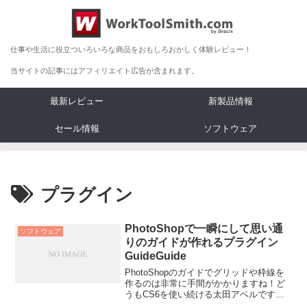
仕事や生活に役立ついろいろな商品をおもしろおかしく体験レビュー！
当サイトの記事にはアフィリエイト広告が含まれます。
最新レビュー
新製品情報
セール情報
ソフトウェア
プラグイン
PhotoShopで一瞬にして思い通
ソフトウェア
りのガイドが作れるプラグイン
GuideGuide
PhotoShopのガイドでグリッドや枠線を
作るのは非常に手間がかかりますね！ど
うもCS6を使い続ける太田アベルですこ
んにちは。今日はPhotoShopでのグリ...