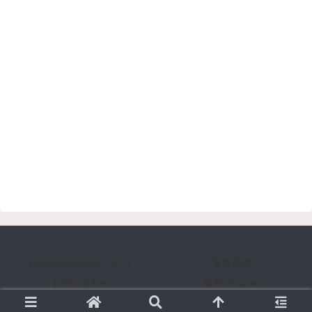
WorkToolSmithについて
著者経歴
お問い合わせ
運営 [Gracix]
Copyright © 2008-2026 WorkToolSmith [ワークツールスミス] All Rights Reserved.