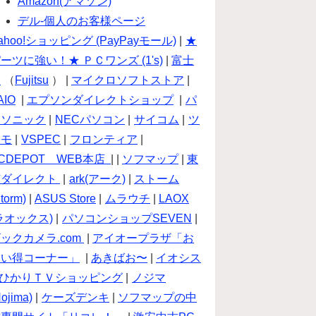
Amazon(アマゾン)
デル-個人のお客様ページ
ahoo!ショッピング (PayPayモール)
|
★
ーツに強い！★ ＰＣワンズ (1's)
|
富士
通
（
Fujitsu
） |
マイクロソフトストア
|
AIO
|
エプソンダイレクトショップ
|
パ
ナソニック
|
NECパソコン
|
サイコム
|
ツ
クモ
|
VSPEC
|
フロンティア
|
CDEPOT WEB本店
| |
ソフマップ
|
東
芝ダイレクト
|
ark(アーク)
|
ストーム
torm)
|
ASUS Store
|
ムラウチ
|
LAOX
ラオックス)
|
パソコンショップSEVEN
|
ックカメラ.com
|
アイオープラザ「お
買い得コーナー」
|
あきばお〜
|
イオシス
ひかりＴＶショッピング
|
ノジマ
Nojima)
|
ケーズデンキ
|
ソフマップの中