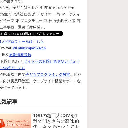
ズバ書きます。
児の父。子どもは2013/2016年産まれの女の子。
の顔(?) は某社社長 兼 デザイナー 兼 マーケティ
グチーフ 兼 プログラマー 兼 社内サポセン 兼 電
工事要員。通称「雑用係」。
しいプロフィールはこちら
Twitter
@LandscapeSketch
RSS
更新情報登録
お問い合わせ
サイトへのお問い合せやレビュー
ご依頼はこちら
岡県浜松市内で
子どもプログラミング教室
、ビジ
ス向け実践IT教室、ウェブサイト構築サポートな
を行っています。
人気記事
1GBの超巨大CSVを1
秒で開きさらに高速編
集！ネタではなくて本