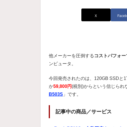
X
Faceb
他メーカーを圧倒する
コストパフォー
ンピュータ。
今回発売されたのは、120GB SSD
か
59,800円
(税別)からという信じら
B503S
」です。
記事中の商品／サービス