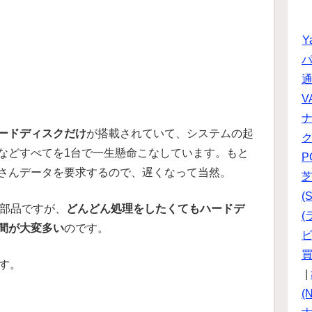
Y
パ
V
ードディスクだけ
が搭載されていて、システムの起
などすべてを1台で一生懸命こなしています。もと
P
さんデータを要求するので、遅くなって当然。
(S
う部品ですが、
どんどん処理をしたくてもハードデ
(
間が大変多い
のです。
ビ
す。
|
(