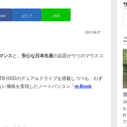
ook
はてブ
LINE
2017.09.27
マンス
と、
安心な日本生産
の品質がウリのマウスコ
と1TB HDDのデュアルドライブを搭載しつつも、わず
れない価格を実現したノートパソコン「
m-Book
1
を
好
で