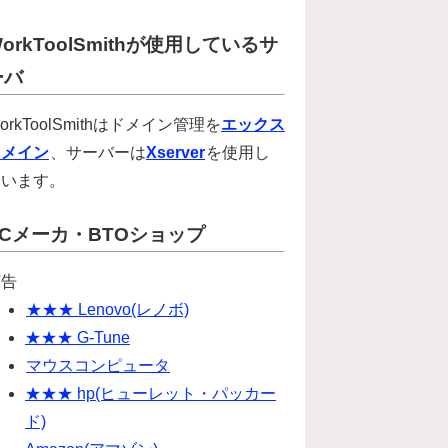
orkToolSmithが使用しているサ
ーバ
orkToolSmithはドメイン管理を
エックス
ドメイン
、サーバーは
Xserver
を使用し
ています。
PCメーカ・BTOショップ
広告
★★★ Lenovo(レノボ)
★★★ G-Tune
マウスコンピュータ
★★★ hp(ヒューレット・パッカー
ド)