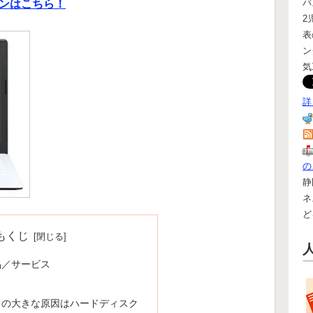
バ
ペーンはこちら！
2
表
ン
気
詳
の
静
ネ
ど
もくじ
品／サービス
さの大きな原因はハードディスク