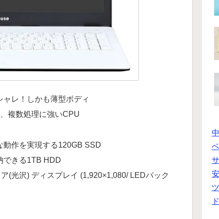
シャレ！しかも薄型ボディ
、複数処理に強いCPU
作を実現する120GB SSD
ベ
きる1TB HDD
光沢) ディスプレイ (1,920×1,080/ LEDバック
ツ