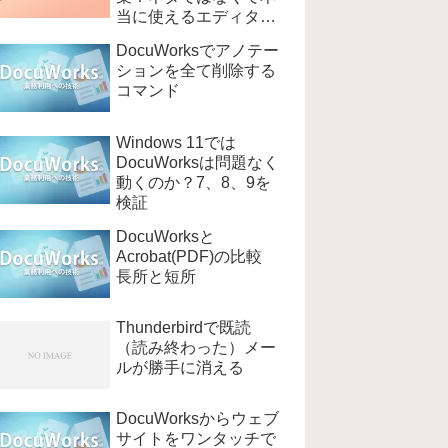
当に使えるエディタ
EmEditer
DocuWorksでアノテー
ションを全て削除する
コマンド
Windows 11では
DocuWorksは問題なく
動くのか？7、8、9を
検証
DocuWorksと
Acrobat(PDF)の比較
長所と短所
Thunderbirdで既読
（読み終わった）メー
ルが勝手に消える
DocuWorksからウェブ
サイトをワンタッチで