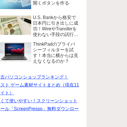
開くボタンを作る
U.S. Bankから格安で
日本円に引き出しに成
功！WireやTransferを
使わない手段の試行錯
誤
ThinkPadのプライバ
シーフィルターを試
す！本当に横からは見
えなくなるのか？
中古パソコンショップランキング！
スト ゲーム素材サイトまとめ（現在11
サイト）
安くて使いやすい！スクリーンショット
ール「ScreenPresso」無料ダウンロー
ド