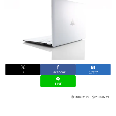
X
Facebook
はてブ
LINE
2016.02.19
2016.02.21