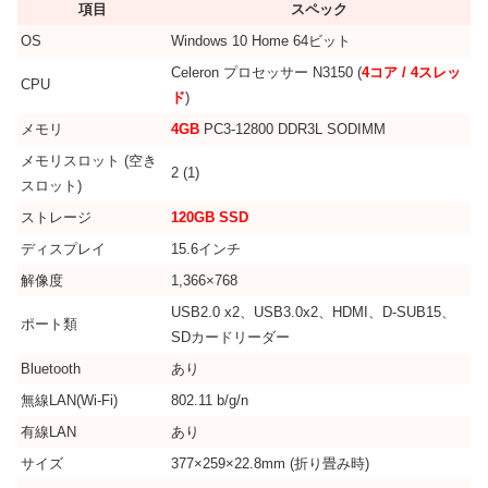
項目
スペック
OS
Windows 10 Home 64ビット
Celeron プロセッサー N3150 (
4コア / 4スレッ
CPU
ド
)
メモリ
4GB
PC3-12800 DDR3L SODIMM
メモリスロット (空き
2 (1)
スロット)
ストレージ
120GB SSD
ディスプレイ
15.6インチ
解像度
1,366×768
USB2.0 x2、USB3.0x2、HDMI、D-SUB15、
ポート類
SDカードリーダー
Bluetooth
あり
無線LAN(Wi-Fi)
802.11 b/g/n
有線LAN
あり
サイズ
377×259×22.8mm (折り畳み時)