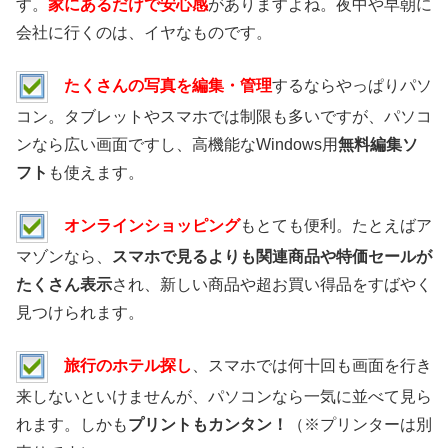
す。
家にあるだけで安心感
がありますよね。夜中や早朝に
会社に行くのは、イヤなものです。
たくさんの写真を編集・管理
するならやっぱりパソ
コン。タブレットやスマホでは制限も多いですが、パソコ
ンなら広い画面ですし、高機能なWindows用
無料編集ソ
フト
も使えます。
オンラインショッピング
もとても便利。たとえばア
マゾンなら、
スマホで見るよりも関連商品や特価セールが
たくさん表示
され、新しい商品や超お買い得品をすばやく
見つけられます。
旅行のホテル探し
、スマホでは何十回も画面を行き
来しないといけませんが、パソコンなら一気に並べて見ら
れます。しかも
プリントもカンタン！
（※プリンターは別