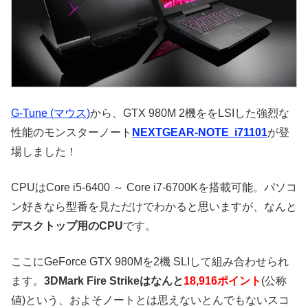
G-Tune (マウス)
から、GTX 980M 2機ををLSIした強烈な
性能のモンスターノート
NEXTGEAR-NOTE i71101
が登
場しました！
CPUはCore i5-6400 ～ Core i7-6700Kを搭載可能。パソコ
ン好きなら型番を見ただけでわかると思いますが、なんと
デスクトップ用のCPU
です。
ここにGeForce GTX 980Mを2機 SLIして組み合わせられ
ます。
3DMark Fire Strikeはなんと
18,916ポイント
(公称
値)という、およそノートとは思えないとんでもないスコ