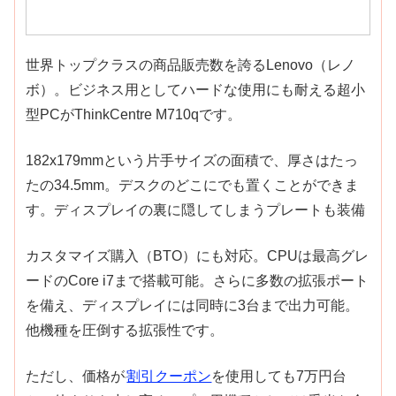
世界トップクラスの商品販売数を誇るLenovo（レノ
ボ）。ビジネス用としてハードな使用にも耐える超小
型PCがThinkCentre M710qです。
182x179mmという片手サイズの面積で、厚さはたっ
たの34.5mm。デスクのどこにでも置くことができま
す。ディスプレイの裏に隠してしまうプレートも装備
カスタマイズ購入（BTO）にも対応。CPUは最高グレ
ードのCore i7まで搭載可能。さらに多数の拡張ポート
を備え、ディスプレイには同時に3台まで出力可能。
他機種を圧倒する拡張性です。
ただし、価格が
割引クーポン
を使用しても7万円台