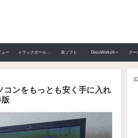
ビュー
トラックボール大比較
良ソフト
DocuWorks®
クー
ソコンをもっとも安く手に入れ
春版