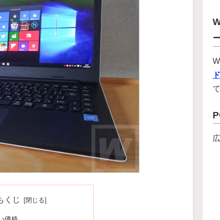
W
W
もくじ
い価格