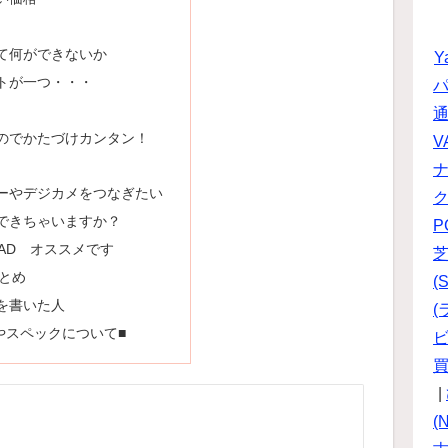
て何ができないか
Y
トが一つ・・・
パ
のでかたづけカンタン！
V
ーやデジカメをつなぎたい
できちゃいますか？
P
 Vh-AD オススメです
まとめ
(S
を書いた人
(
やスペックについて■
ビ
|
(