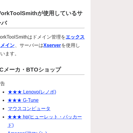
orkToolSmithが使用しているサ
ーバ
orkToolSmithはドメイン管理を
エックス
ドメイン
、サーバーは
Xserver
を使用し
ています。
PCメーカ・BTOショップ
広告
★★★ Lenovo(レノボ)
★★★ G-Tune
マウスコンピュータ
★★★ hp(ヒューレット・パッカー
ド)