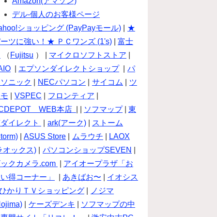
Amazon(アマゾン)
デル-個人のお客様ページ
ahoo!ショッピング (PayPayモール)
|
★
ーツに強い！★ ＰＣワンズ (1's)
|
富士
通
（
Fujitsu
） |
マイクロソフトストア
|
AIO
|
エプソンダイレクトショップ
|
パ
ナソニック
|
NECパソコン
|
サイコム
|
ツ
クモ
|
VSPEC
|
フロンティア
|
CDEPOT WEB本店
| |
ソフマップ
|
東
芝ダイレクト
|
ark(アーク)
|
ストーム
torm)
|
ASUS Store
|
ムラウチ
|
LAOX
ラオックス)
|
パソコンショップSEVEN
|
ックカメラ.com
|
アイオープラザ「お
買い得コーナー」
|
あきばお〜
|
イオシス
ひかりＴＶショッピング
|
ノジマ
Nojima)
|
ケーズデンキ
|
ソフマップの中