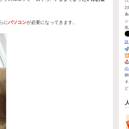
バ
2
表
ン
らに
パソコン
が必要になってきます。
気
詳
の
静
ネ
ど