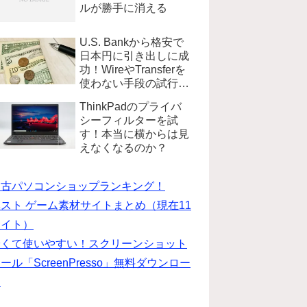
ルが勝手に消える
U.S. Bankから格安で
日本円に引き出しに成
功！WireやTransferを
使わない手段の試行錯
誤
ThinkPadのプライバ
シーフィルターを試
す！本当に横からは見
えなくなるのか？
中古パソコンショップランキング！
スト ゲーム素材サイトまとめ（現在11
サイト）
安くて使いやすい！スクリーンショット
ール「ScreenPresso」無料ダウンロー
ド