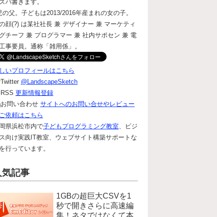
ズバ書きます。
児の父。子どもは2013/2016年産まれの女の子。
の顔(?) は某社社長 兼 デザイナー 兼 マーケティ
グチーフ 兼 プログラマー 兼 社内サポセン 兼 電
工事要員。通称「雑用係」。
しいプロフィールはこちら
Twitter
@LandscapeSketch
RSS
更新情報登録
お問い合わせ
サイトへのお問い合せやレビュー
ご依頼はこちら
岡県浜松市内で
子どもプログラミング教室
、ビジ
ス向け実践IT教室、ウェブサイト構築サポートな
を行っています。
人気記事
1GBの超巨大CSVを1
秒で開きさらに高速編
集！ネタではなくて本