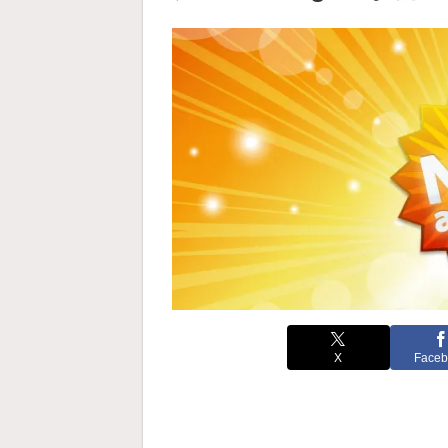
X
Faceb