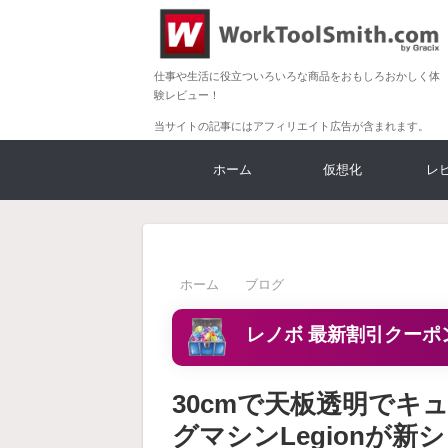
仕事や生活に役立ついろいろな商品をおもしろおかしく体
験レビュー！
当サイトの記事にはアフィリエイト広告が含まれます。
ホーム
仮想化
レ
ホーム
ブログ
レノボ 最新割引クーポ
30cmで天板透明でキ
グマシンLegionが新