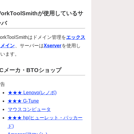
orkToolSmithが使用しているサ
ーバ
orkToolSmithはドメイン管理を
エックス
ドメイン
、サーバーは
Xserver
を使用し
ています。
PCメーカ・BTOショップ
広告
★★★ Lenovo(レノボ)
★★★ G-Tune
マウスコンピュータ
★★★ hp(ヒューレット・パッカー
ド)