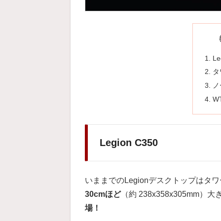
Le
タ
ノ
W
Legion C350
いままでのLegionデスクトップは
30cmほど
（約 238x358x305mm
場！