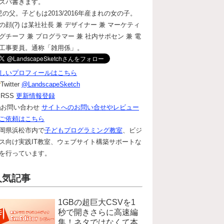
ズバ書きます。
児の父。子どもは2013/2016年産まれの女の子。
の顔(?) は某社社長 兼 デザイナー 兼 マーケティ
グチーフ 兼 プログラマー 兼 社内サポセン 兼 電
工事要員。通称「雑用係」。
しいプロフィールはこちら
Twitter
@LandscapeSketch
RSS
更新情報登録
お問い合わせ
サイトへのお問い合せやレビュー
ご依頼はこちら
岡県浜松市内で
子どもプログラミング教室
、ビジ
ス向け実践IT教室、ウェブサイト構築サポートな
を行っています。
人気記事
1GBの超巨大CSVを1
秒で開きさらに高速編
集！ネタではなくて本