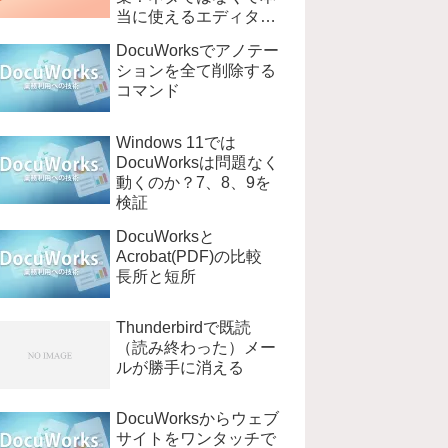
当に使えるエディタ
EmEditer
DocuWorksでアノテー
ションを全て削除する
コマンド
Windows 11では
DocuWorksは問題なく
動くのか？7、8、9を
検証
DocuWorksと
Acrobat(PDF)の比較
長所と短所
Thunderbirdで既読
（読み終わった）メー
ルが勝手に消える
DocuWorksからウェブ
サイトをワンタッチで