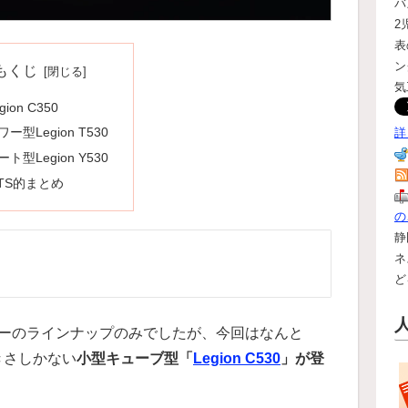
バ
2
表
ン
もくじ
気
gion C350
ワー型Legion T530
詳
ート型Legion Y530
TS的まとめ
の
静
ネ
ど
タワーのラインナップのみでしたが、今回はなんと
）大きさしかない
小型キューブ型「
Legion C530
」が登