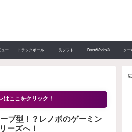
ビュー
トラックボール大比較
良ソフト
DocuWorks®
クー
ンはここをクリック！
ューブ型！？レノボのゲーミン
シリーズへ！