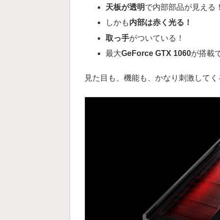
天板が透明
で内部部品が見える
しかも
内部は赤く光る！
取っ手
がついている！
最大
GeForce GTX 1060
が搭載
見た目も、機能も、かなり刺激してく