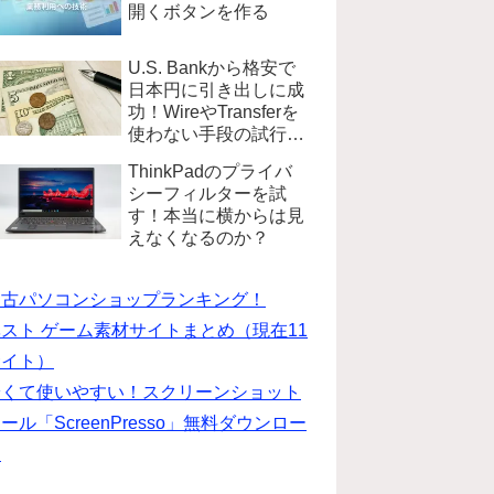
開くボタンを作る
U.S. Bankから格安で
日本円に引き出しに成
功！WireやTransferを
使わない手段の試行錯
誤
ThinkPadのプライバ
シーフィルターを試
す！本当に横からは見
えなくなるのか？
中古パソコンショップランキング！
スト ゲーム素材サイトまとめ（現在11
サイト）
安くて使いやすい！スクリーンショット
ール「ScreenPresso」無料ダウンロー
ド