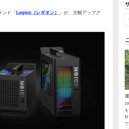
ブランド「
Legion（レギオン）
」が、大幅アップグ
1
を
好
で