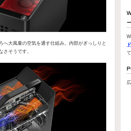
W
W
ろへ大風量の空気を通す仕組み。内部がぎっしりと
なさそうです。