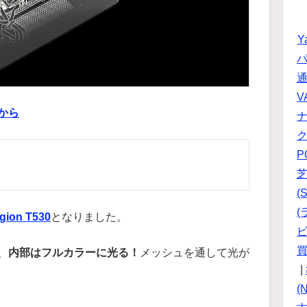
Y
パ
V
らから
P
(S
(
gion T530
となりました。
ビ
、
内部はフルカラーに光る！
メッシュを通して光が
|
(