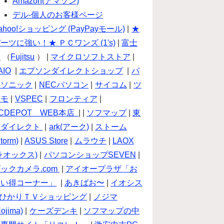
Amazon(アマゾン)
デル-個人のお客様ページ
ahoo!ショッピング (PayPayモール)
|
★
ーツに強い！★ ＰＣワンズ (1's)
|
富士
通
（
Fujitsu
） |
マイクロソフトストア
|
AIO
|
エプソンダイレクトショップ
|
パ
ナソニック
|
NECパソコン
|
サイコム
|
ツ
クモ
|
VSPEC
|
フロンティア
|
CDEPOT WEB本店
| |
ソフマップ
|
東
芝ダイレクト
|
ark(アーク)
|
ストーム
torm)
|
ASUS Store
|
ムラウチ
|
LAOX
ラオックス)
|
パソコンショップSEVEN
|
ックカメラ.com
|
アイオープラザ「お
買い得コーナー」
|
あきばお〜
|
イオシス
ひかりＴＶショッピング
|
ノジマ
Nojima)
|
ケーズデンキ
|
ソフマップの中