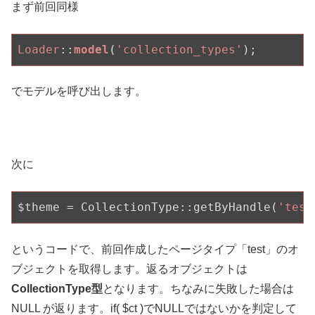
まず前回同様
Loader
::
model
(
'collection_types'
でモデルを呼び出します。
次に
$theme = CollectionType::getByHandle(
'test
というコードで、前回作成したページタイプ「test」のオ
ブジェクトを取得します。返るオブジェクトは
CollectionType型
となります。ちなみに失敗した場合は
NULL が返ります。if( $ct )でNULLではないかを判定して