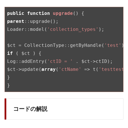
public
function
upgrade
()
parent
::upgrade();

Loader::model(
'collection_types'
);

$ct = CollectionType::getByHandle(
'test'
if
 ( $ct ) {

Log::addEntry(
'ctID = '
 . $ct->ctID);

$ct->update(
array
(
'ctName'
 => t(
'testtestt
}

コードの解説