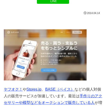
LINE
2014.04.14
ヤフオク！
や
Stores.jp
、
BASE（ベイス）
などの個人対個
人の販売サービスが加速しています。最近は
手作りのアク
セサリーや模型などをオークションで販売している人
が増