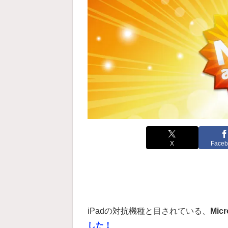
X
Faceb
iPadの対抗機種と目されている、
Micr
した！