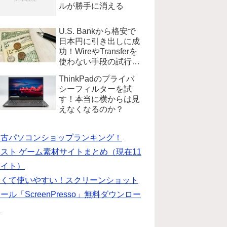
ルが勝手に消える
U.S. Bankから格安で
日本円に引き出しに成
功！WireやTransferを
使わない手段の試行錯
誤
ThinkPadのプライバ
シーフィルターを試
す！本当に横からは見
えなくなるのか？
中古パソコンショップランキング！
スト ゲーム素材サイトまとめ（現在11
サイト）
安くて使いやすい！スクリーンショット
ール「ScreenPresso」無料ダウンロー
ド