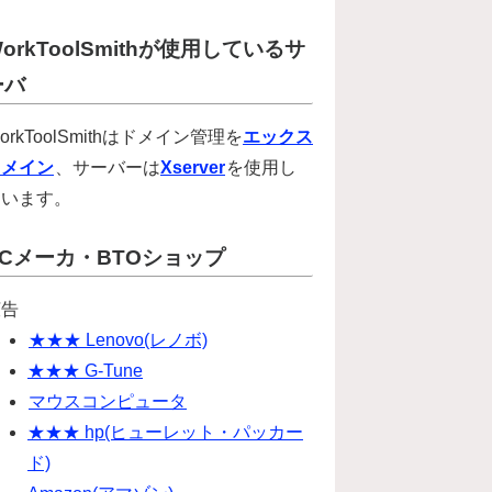
orkToolSmithが使用しているサ
ーバ
orkToolSmithはドメイン管理を
エックス
ドメイン
、サーバーは
Xserver
を使用し
ています。
PCメーカ・BTOショップ
広告
★★★ Lenovo(レノボ)
★★★ G-Tune
マウスコンピュータ
★★★ hp(ヒューレット・パッカー
ド)