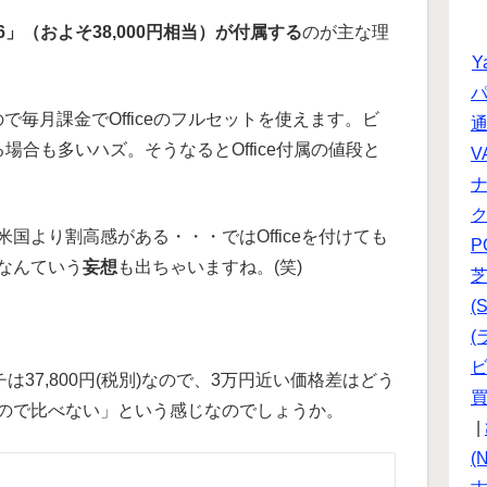
s 2016」（およそ38,000円相当）が付属する
のが主な理
Y
パ
るので毎月課金でOfficeのフルセットを使えます。ビ
る場合も多いハズ。そうなるとOffice付属の値段と
V
国より割高感がある・・・ではOfficeを付けても
P
なんていう
妄想
も出ちゃいますね。(笑)
(S
(
ビ
チは37,800円(税別)なので、3万円近い価格差はどう
ので比べない」という感じなのでしょうか。
|
(