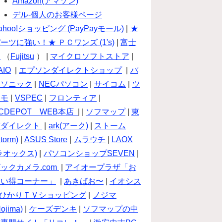
Amazon(アマゾン)
デル-個人のお客様ページ
ahoo!ショッピング (PayPayモール)
|
★
ーツに強い！★ ＰＣワンズ (1's)
|
富士
通
（
Fujitsu
） |
マイクロソフトストア
|
AIO
|
エプソンダイレクトショップ
|
パ
ナソニック
|
NECパソコン
|
サイコム
|
ツ
クモ
|
VSPEC
|
フロンティア
|
CDEPOT WEB本店
| |
ソフマップ
|
東
芝ダイレクト
|
ark(アーク)
|
ストーム
torm)
|
ASUS Store
|
ムラウチ
|
LAOX
ラオックス)
|
パソコンショップSEVEN
|
ックカメラ.com
|
アイオープラザ「お
買い得コーナー」
|
あきばお〜
|
イオシス
ひかりＴＶショッピング
|
ノジマ
Nojima)
|
ケーズデンキ
|
ソフマップの中