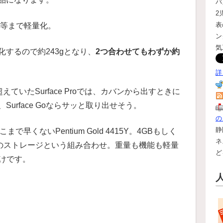
バ
2
表
と同等まで軽量化。
ン
気
するので約243gとなり、
2つ合わせてもわずか約
詳
ていたSurface Proでは、カバンから出すときに
urface Goならサッと取り出せそう。
の
静
早くないPentium Gold 4415Y。4GBもしく
ネ
GBのストレージという組み合わせ。重量も機能も軽量
ど
づけです。