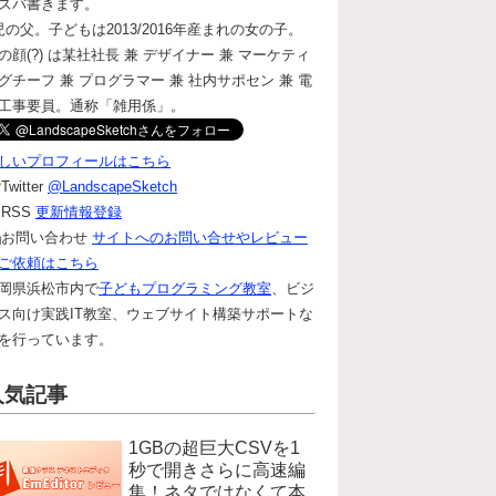
ズバ書きます。
児の父。子どもは2013/2016年産まれの女の子。
の顔(?) は某社社長 兼 デザイナー 兼 マーケティ
グチーフ 兼 プログラマー 兼 社内サポセン 兼 電
工事要員。通称「雑用係」。
しいプロフィールはこちら
Twitter
@LandscapeSketch
RSS
更新情報登録
お問い合わせ
サイトへのお問い合せやレビュー
ご依頼はこちら
岡県浜松市内で
子どもプログラミング教室
、ビジ
ス向け実践IT教室、ウェブサイト構築サポートな
を行っています。
人気記事
1GBの超巨大CSVを1
秒で開きさらに高速編
集！ネタではなくて本