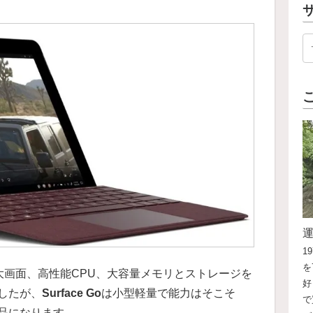
1
を
大画面、高性能CPU、大容量メモリとストレージを
好
したが、
Surface Go
は小型軽量で能力はそこそ
で
品になります。