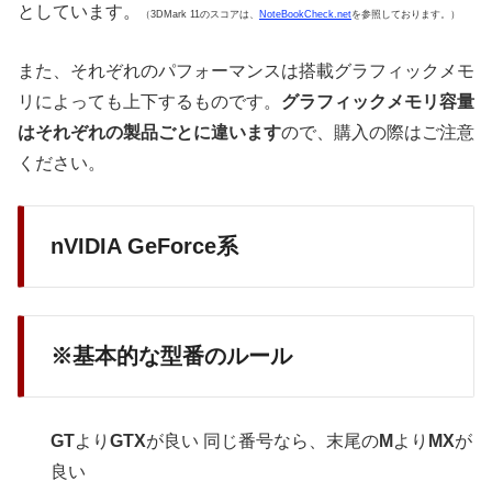
としています。
（3DMark 11のスコアは、
NoteBookCheck.net
を参照しております。）
また、それぞれのパフォーマンスは搭載グラフィックメモ
リによっても上下するものです。
グラフィックメモリ容量
はそれぞれの製品ごとに違います
ので、購入の際はご注意
ください。
nVIDIA GeForce系
※基本的な型番のルール
GT
より
GTX
が良い 同じ番号なら、末尾の
M
より
MX
が
良い