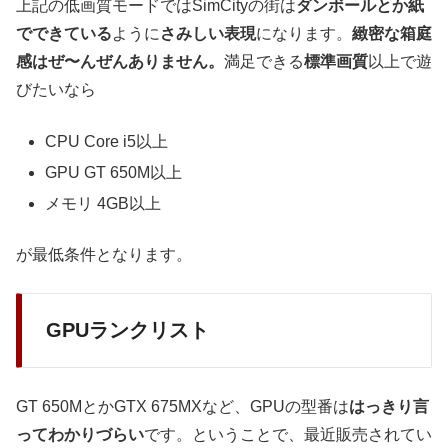
上記の低画質モードではSimCityの街は
ダンボールとか紙
でできている
ように
さみしい表現
になります。
緻密な箱庭
感はぜ〜んぜんありません。
満足できる
標準画質
以上で遊
びたいなら
CPU Core i5以上
GPU GT 650M以上
メモリ 4GB以上
が最低条件となります。
GPUランクリスト
GT 650MとかGTX 675MXなど、GPUの型番は
はっきり言
ってわかりづらい
です。ということで、最近販売されてい