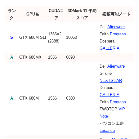
ラン
CUDAコ
3DMark 11 平均
GPU名
搭載可能ノート
ク
ア
スコア
Dell
Alienware
1366×2
Faith
Progress
S
GTX 680M SLI
10060
(2688)
Dospara
GALLERIA
A
GTX 680MX
1536
6890
Dell
Alienware
GTune
NEXTGEAR
Dospara
GALLERIA
A
GTX 680M
1536
6300
Faith
Progress
TWOTOP
ViP
Note
パソコン工房
Lesance