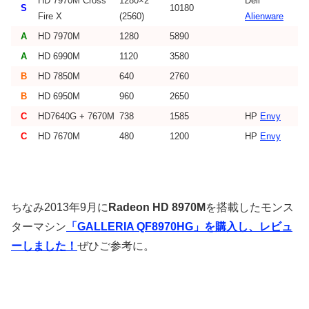
HD 7970M Cross
1280×2
Dell
S
10180
Fire X
(2560)
Alienware
A
HD 7970M
1280
5890
A
HD 6990M
1120
3580
B
HD 7850M
640
2760
B
HD 6950M
960
2650
C
HD7640G + 7670M
738
1585
HP
Envy
C
HD 7670M
480
1200
HP
Envy
ちなみ2013年9月に
Radeon HD 8970M
を搭載したモンス
ターマシン
「GALLERIA QF8970HG」を購入し、レビュ
ーしました！
ぜひご参考に。