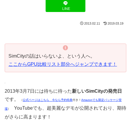
LINE
2013.02.11
2019.03.19
SimCityの話はいらないよ、という人へ。
ここからGPU比較リスト部分へジャンプできます！
2013年3月7日には待ちに待った
新しいSimCityの発売日
です。
（
公式ページはこちら 今なら予約特典
付き！
Amazonでも限定パッケージ登
YouTubeでも、超美麗なデモが公開されており、期待
場
）
がさらに高まります！