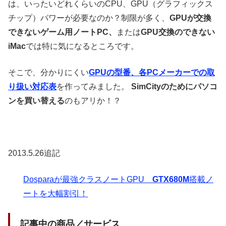
は、いったいどれくらいのCPU、GPU（グラフィックス
チップ）パワーが必要なのか？制限が多く、
GPUが交換
できないゲーム用ノートPC、
または
GPU交換のできない
iMac
では特に気になるところです。
そこで、分かりにくい
GPUの型番、各PCメーカーでの取
り扱い対応表
を作ってみました。
SimCityのためにパソコ
ンを買い替える
のもアリか！？
2013.5.26追記
Dosparaが最強クラスノートGPU
GTX680M
搭載ノ
ートを大幅割引！
記事中の商品／サービス