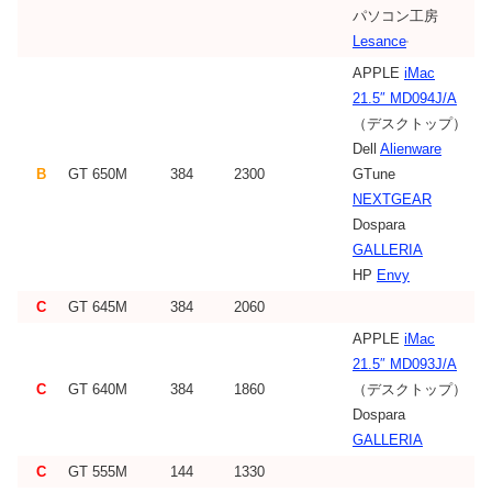
パソコン工房
Lesance
APPLE
iMac
21.5″ MD094J/A
（デスクトップ）
Dell
Alienware
B
GT 650M
384
2300
GTune
NEXTGEAR
Dospara
GALLERIA
HP
Envy
C
GT 645M
384
2060
APPLE
iMac
21.5″ MD093J/A
C
GT 640M
384
1860
（デスクトップ）
Dospara
GALLERIA
C
GT 555M
144
1330