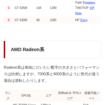
Faith
Progress
C
GT 635M
144
1290
TWOTOP
ViP
Note
C
GT 630M
96
1180
HP
Envy
AMD Radeon系
Radeon系は単純にだいたい数字の大きさとパフォーマン
スは比例しますが、7000系と6000系のように世代が違う
場合は逆転したりします。
ラン
3DMark11 平均ス
搭載可能ノ
GPU名
コア
ク
コア
ート