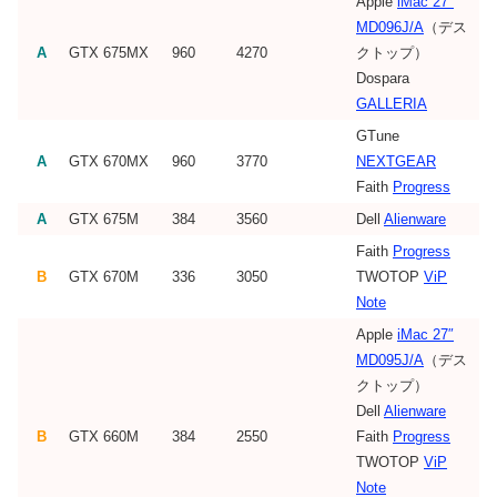
Apple
iMac 27″
MD096J/A
（デス
A
GTX 675MX
960
4270
クトップ）
Dospara
GALLERIA
GTune
A
GTX 670MX
960
3770
NEXTGEAR
Faith
Progress
A
GTX 675M
384
3560
Dell
Alienware
Faith
Progress
B
GTX 670M
336
3050
TWOTOP
ViP
Note
Apple
iMac 27″
MD095J/A
（デス
クトップ）
Dell
Alienware
B
GTX 660M
384
2550
Faith
Progress
TWOTOP
ViP
Note