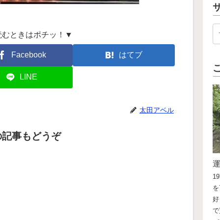
読むときはポチッ！▼
Facebook
はてブ
LINE
太田アベル
の記事もどうぞ
1
を
好
で