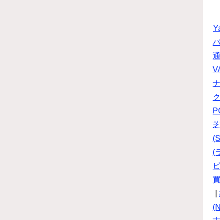
Y
パ
V
P
(S
(
ビ
|
(