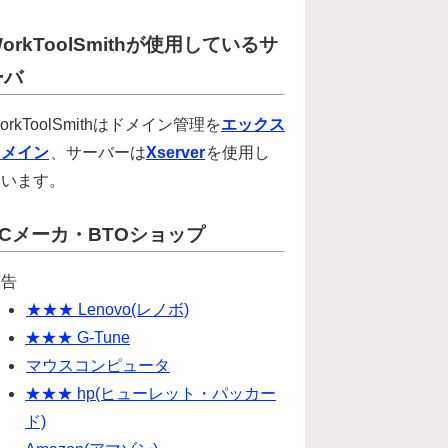
orkToolSmithが使用しているサ
ーバ
orkToolSmithはドメイン管理を
エックス
ドメイン
、サーバーは
Xserver
を使用し
ています。
PCメーカ・BTOショップ
広告
★★★ Lenovo(レノボ)
★★★ G-Tune
マウスコンピュータ
★★★ hp(ヒューレット・パッカー
ド)