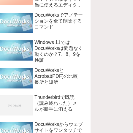
当に使えるエディタ
EmEditer
DocuWorksでアノテー
ションを全て削除する
コマンド
Windows 11では
DocuWorksは問題なく
動くのか？7、8、9を
検証
DocuWorksと
Acrobat(PDF)の比較
長所と短所
Thunderbirdで既読
（読み終わった）メー
ルが勝手に消える
DocuWorksからウェブ
サイトをワンタッチで