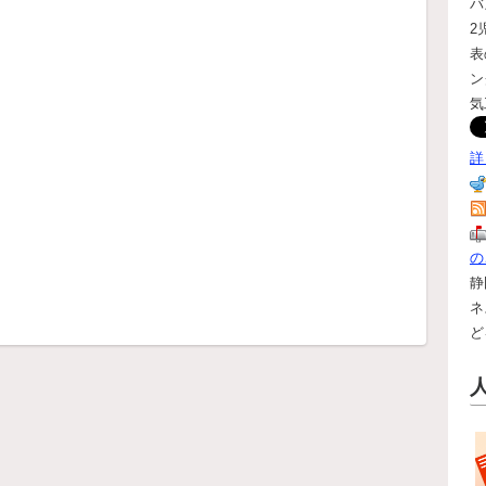
バ
2
表
ン
気
詳
の
静
ネ
ど