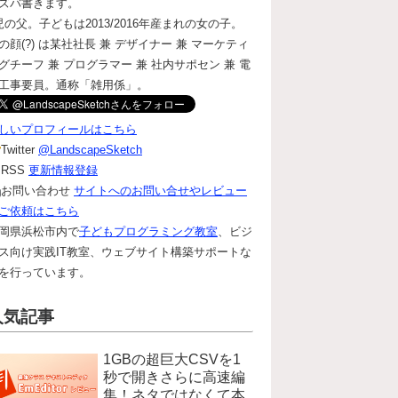
ズバ書きます。
児の父。子どもは2013/2016年産まれの女の子。
の顔(?) は某社社長 兼 デザイナー 兼 マーケティ
グチーフ 兼 プログラマー 兼 社内サポセン 兼 電
工事要員。通称「雑用係」。
しいプロフィールはこちら
Twitter
@LandscapeSketch
RSS
更新情報登録
お問い合わせ
サイトへのお問い合せやレビュー
ご依頼はこちら
岡県浜松市内で
子どもプログラミング教室
、ビジ
ス向け実践IT教室、ウェブサイト構築サポートな
を行っています。
人気記事
1GBの超巨大CSVを1
秒で開きさらに高速編
集！ネタではなくて本