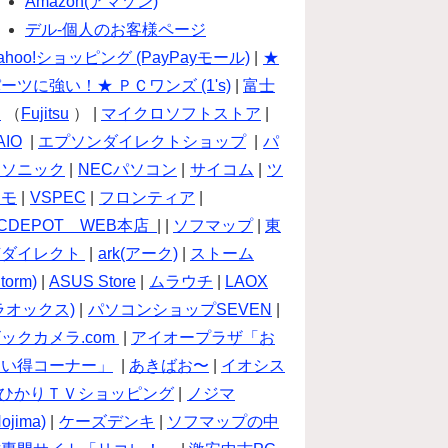
Amazon(アマゾン)
デル-個人のお客様ページ
ahoo!ショッピング (PayPayモール)
|
★
ーツに強い！★ ＰＣワンズ (1's)
|
富士
通
（
Fujitsu
） |
マイクロソフトストア
|
AIO
|
エプソンダイレクトショップ
|
パ
ナソニック
|
NECパソコン
|
サイコム
|
ツ
クモ
|
VSPEC
|
フロンティア
|
CDEPOT WEB本店
| |
ソフマップ
|
東
芝ダイレクト
|
ark(アーク)
|
ストーム
torm)
|
ASUS Store
|
ムラウチ
|
LAOX
ラオックス)
|
パソコンショップSEVEN
|
ックカメラ.com
|
アイオープラザ「お
買い得コーナー」
|
あきばお〜
|
イオシス
ひかりＴＶショッピング
|
ノジマ
Nojima)
|
ケーズデンキ
|
ソフマップの中