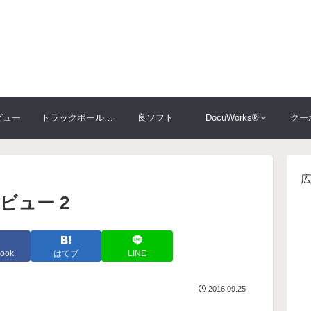
ビュー
トラックボール大比較
良ソフト
DocuWorks®
クー
ビュー 2
ook
はてブ
LINE
2016.09.25