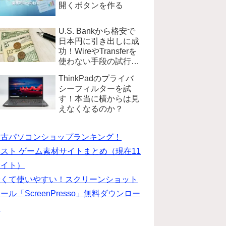
開くボタンを作る
U.S. Bankから格安で
日本円に引き出しに成
功！WireやTransferを
使わない手段の試行錯
誤
ThinkPadのプライバ
シーフィルターを試
す！本当に横からは見
えなくなるのか？
中古パソコンショップランキング！
スト ゲーム素材サイトまとめ（現在11
サイト）
安くて使いやすい！スクリーンショット
ール「ScreenPresso」無料ダウンロー
ド