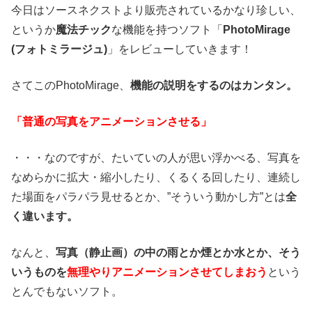
今日はソースネクストより販売されているかなり珍しい、
というか
魔法チック
な機能を持つソフト「
PhotoMirage
(フォトミラージュ)
」をレビューしていきます！
さてこのPhotoMirage、
機能の説明をするのはカンタン。
「普通の写真をアニメーションさせる」
・・・なのですが、たいていの人が思い浮かべる、写真を
なめらかに拡大・縮小したり、くるくる回したり、連続し
た場面をパラパラ見せるとか、”そういう動かし方”とは
全
く違います。
なんと、
写真（静止画）の中の雨とか煙とか水とか、そう
いうものを
無理やりアニメーションさせてしまおう
という
とんでもないソフト。