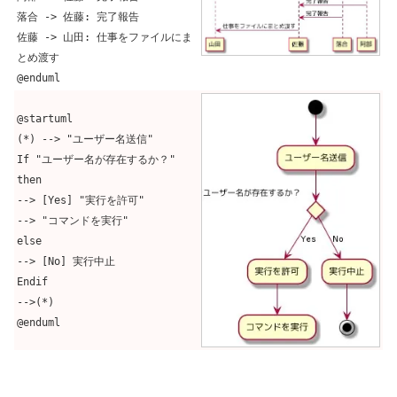
落合 -> 佐藤: 完了報告
佐藤 -> 山田: 仕事をファイルにま
とめ渡す
@enduml
@startuml
(*) --> "ユーザー名送信"
If "ユーザー名が存在するか？"
then
--> [Yes] "実行を許可"
--> "コマンドを実行"
else
--> [No] 実行中止
Endif
-->(*)
@enduml