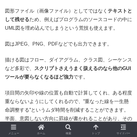
図形ファイル（画像ファイル）としてではなく
テキストと
して残せる
ため、例えばプログラムのソースコードの中に
UML図を埋め込んでしまうという荒技も使えます。
図はJPEG、PNG、PDFなどでも出力できます。
描ける図はフロー、ダイアグラム、クラス図、シーケンス
など多彩で、
スクリプトさえうまく扱えるのなら他のGUI
ツールが要らなくなるほど強力
です。
項目間の矢印や線の位置も自動で計算してくれ、ある程度
重ならないようにしてくれるので、”重なった線を一生懸
命調整する”というムダ時間を削減することができます。
半面、意図しない方向に罫線が書かれることがあり、その
場合の微調整はむずかしい、というかほぼ不可能。
メニュー
ホーム
検索
トップ
サイドバー