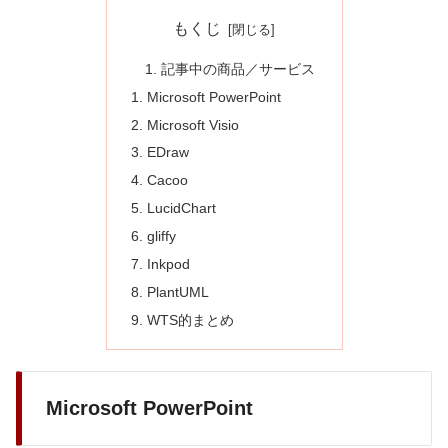
もくじ
記事中の商品／サービス
Microsoft PowerPoint
Microsoft Visio
EDraw
Cacoo
LucidChart
gliffy
Inkpod
PlantUML
WTS的まとめ
Microsoft PowerPoint