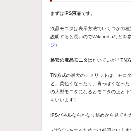
まずは
IPS液晶
です。
液晶モニタは表示方法でいくつかの種
説明すると長いのでWikipediaなど
ジ
）
格安の液晶モニタ
はたいていが「
TN
TN方式
の最大のデメリットは、モニ
と
。黄色くなったり、青っぽくなった
の大型モニタになるとモニタの上と下
もいいます）
IPSパネル
ならかなり斜めから見ても
デザインをするためには必須といえま