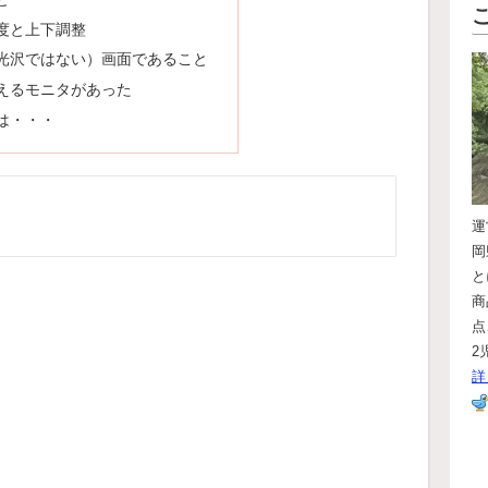
度と上下調整
光沢ではない）画面であること
えるモニタがあった
は・・・
岡
と
商
点
2
詳