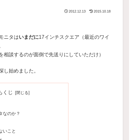
2012.12.13
2015.10.18
モニタは
いまだに
17インチスクエア（最近のワイ
。
を相談するのが面倒で先送りにしていただけ）
探し始めました。
もくじ
タなのか？
ないこと
と