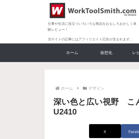
仕事や生活に役立ついろいろな商品をおもしろおかしく体
験レビュー！
当サイトの記事にはアフィリエイト広告が含まれます。
ホーム
仮想化
レ
ホーム
デザイン
深い色と広い視野 こん
U2410
X
Faceb