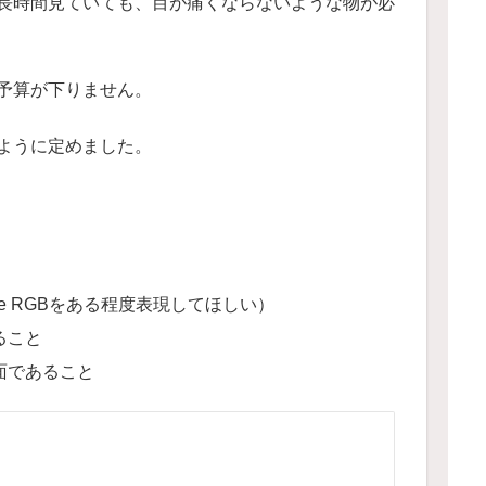
長時間見ていても、目が痛くならないような物が必
予算が下りません。
ように定めました。
e RGBをある程度表現してほしい）
ること
面であること