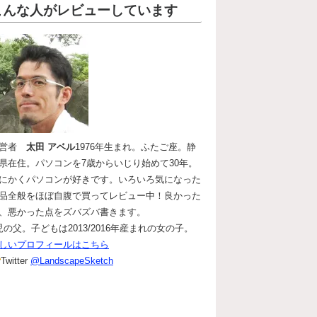
こんな人がレビューしています
運営者
太田 アベル
1976年生まれ。ふたご座。静
県在住。パソコンを7歳からいじり始めて30年。
にかくパソコンが好きです。いろいろ気になった
品全般をほぼ自腹で買ってレビュー中！良かった
、悪かった点をズバズバ書きます。
児の父。子どもは2013/2016年産まれの女の子。
しいプロフィールはこちら
Twitter
@LandscapeSketch