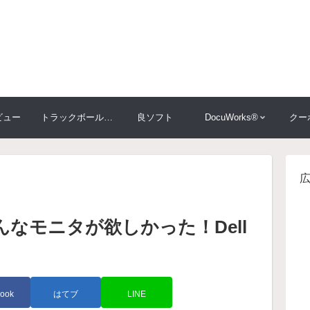
ビュー
トラックボール大比較
良ソフト
DocuWorks®
クー
なモニタが欲しかった！Dell
ook
はてブ
LINE