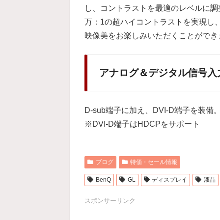
し、コントラストを最適のレベルに調整
万：1の超ハイコントラストを実現し
映像美をお楽しみいただくことができ
アナログ＆デジタル信号入
D-sub端子に加え、DVI-D端子を
※DVI-D端子はHDCPをサポート
ブログ
特価・セール情報
BenQ
GL
ディスプレイ
液晶
スポンサーリンク