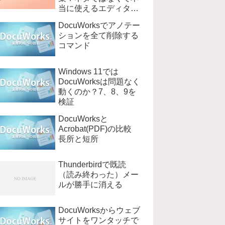
当に使えるエディタ
EmEditer
DocuWorksでアノテー
ションを全て削除する
コマンド
Windows 11では
DocuWorksは問題なく
動くのか？7、8、9を
検証
DocuWorksと
Acrobat(PDF)の比較
長所と短所
Thunderbirdで既読
（読み終わった）メー
ルが勝手に消える
DocuWorksからウェブ
サイトをワンタッチで