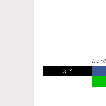
あとで
X