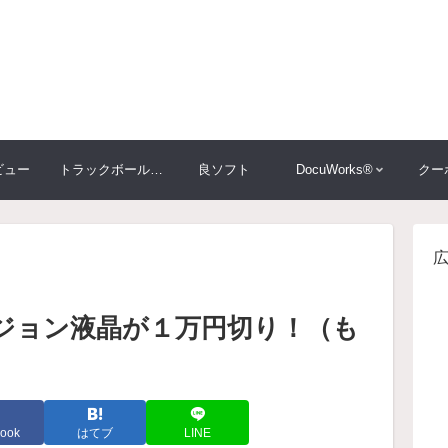
ビュー
トラックボール大比較
良ソフト
DocuWorks®
クー
ビジョン液晶が１万円切り！（も
ook
はてブ
LINE