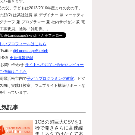
ズバ書きます。
児の父。子どもは2013/2016年産まれの女の子。
の顔(?) は某社社長 兼 デザイナー 兼 マーケティ
グチーフ 兼 プログラマー 兼 社内サポセン 兼 電
工事要員。通称「雑用係」。
しいプロフィールはこちら
Twitter
@LandscapeSketch
RSS
更新情報登録
お問い合わせ
サイトへのお問い合せやレビュー
ご依頼はこちら
岡県浜松市内で
子どもプログラミング教室
、ビジ
ス向け実践IT教室、ウェブサイト構築サポートな
を行っています。
人気記事
1GBの超巨大CSVを1
秒で開きさらに高速編
集！ネタではなくて本