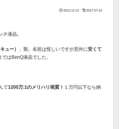
2012.12.13
2017.07.12
インチ液晶。
ンキュー）
」製。名前は怪しいですが意外に
安くて
るまではBenQ液晶でした。
んて
1200万:1のメリハリ画質！
１万円以下なら納