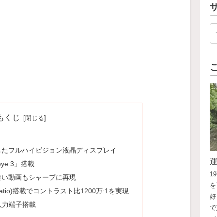
もくじ
したフルハイビジョン液晶ディスプレイ
ye 3」搭載
1
速い動画もシャープに再現
を
ast Ratio)搭載でコントラスト比1200万:1を実現
好
入力端子搭載
で