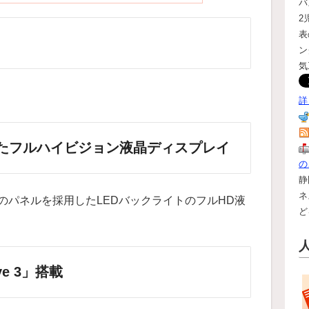
バ
2
表
ン
気
詳
したフルハイビジョン液晶ディスプレイ
の
静
ネ
080のパネルを採用したLEDバックライトのフルHD液
ど
e 3」搭載