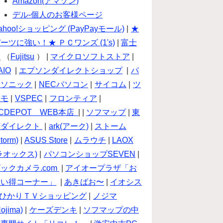
Amazon(アマゾン)
デル-個人のお客様ページ
ahoo!ショッピング (PayPayモール)
|
★
ーツに強い！★ ＰＣワンズ (1's)
|
富士
通
（
Fujitsu
） |
マイクロソフトストア
|
AIO
|
エプソンダイレクトショップ
|
パ
ナソニック
|
NECパソコン
|
サイコム
|
ツ
クモ
|
VSPEC
|
フロンティア
|
CDEPOT WEB本店
| |
ソフマップ
|
東
芝ダイレクト
|
ark(アーク)
|
ストーム
torm)
|
ASUS Store
|
ムラウチ
|
LAOX
ラオックス)
|
パソコンショップSEVEN
|
ックカメラ.com
|
アイオープラザ「お
買い得コーナー」
|
あきばお〜
|
イオシス
ひかりＴＶショッピング
|
ノジマ
Nojima)
|
ケーズデンキ
|
ソフマップの中