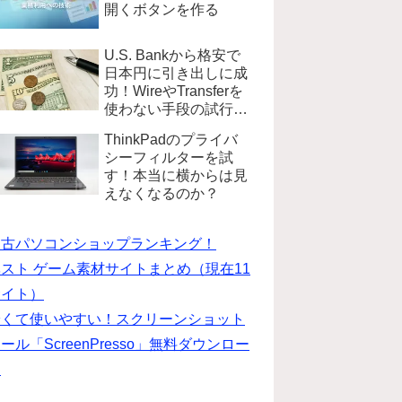
開くボタンを作る
U.S. Bankから格安で
日本円に引き出しに成
功！WireやTransferを
使わない手段の試行錯
誤
ThinkPadのプライバ
シーフィルターを試
す！本当に横からは見
えなくなるのか？
中古パソコンショップランキング！
スト ゲーム素材サイトまとめ（現在11
サイト）
安くて使いやすい！スクリーンショット
ール「ScreenPresso」無料ダウンロー
ド