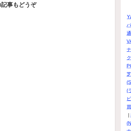
の記事もどうぞ
Y
パ
V
P
(S
(
ビ
|
(