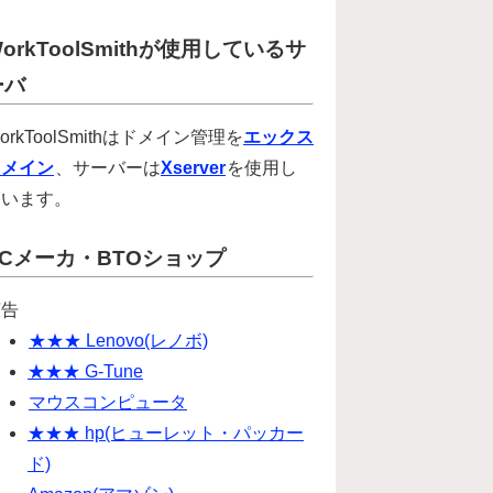
orkToolSmithが使用しているサ
ーバ
orkToolSmithはドメイン管理を
エックス
ドメイン
、サーバーは
Xserver
を使用し
ています。
PCメーカ・BTOショップ
広告
★★★ Lenovo(レノボ)
★★★ G-Tune
マウスコンピュータ
★★★ hp(ヒューレット・パッカー
ド)