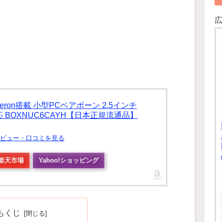
 Celeron搭載 小型PCベアボーン 2.5インチ
対応 BOXNUC6CAYH【日本正規流通品】
品レビュー・口コミを見る
楽天市場
Yahoo!ショッピング
もくじ