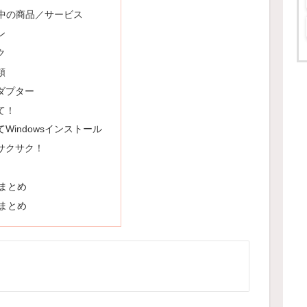
中の商品／サービス
ン
ク
類
ダプター
て！
Windowsインストール
サクサク！
的まとめ
的まとめ