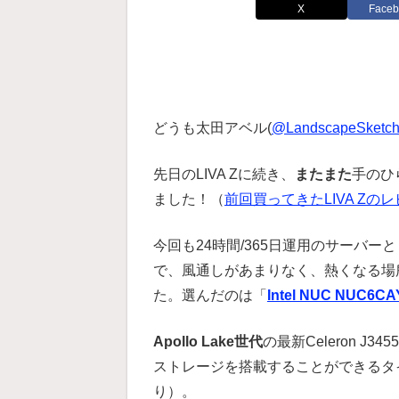
X
Faceb
どうも太田アベル(
@LandscapeSketc
先日のLIVA Zに続き、
またまた
手のひ
ました！（
前回買ってきたLIVA Zの
今回も24時間/365日運用のサーバー
で、風通しがあまりなく、熱くなる場
た。選んだのは「
Intel NUC NUC6C
Apollo Lake世代
の最新Celeron J
ストレージを搭載することができるタイプ
り）。