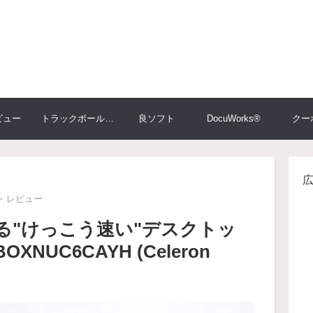
ビュー
トラックボール大比較
良ソフト
DocuWorks®
クー
 レビュー
る"けっこう速い"デスクトッ
OXNUC6CAYH (Celeron