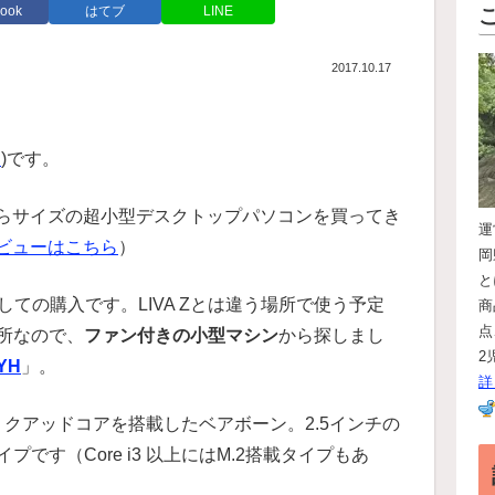
ook
はてブ
LINE
2017.10.17
h
)です。
らサイズの超小型デスクトップパソコンを買ってき
レビューはこちら
）
岡
と
としての購入です。LIVA Zとは違う場所で使う予定
商
点
所なので、
ファン付きの小型マシン
から探しまし
2
AYH
」。
詳
3455 クアッドコアを搭載したベアボーン。2.5インチの
です（Core i3 以上にはM.2搭載タイプもあ