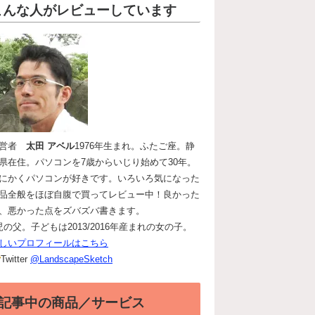
こんな人がレビューしています
運営者
太田 アベル
1976年生まれ。ふたご座。静
県在住。パソコンを7歳からいじり始めて30年。
にかくパソコンが好きです。いろいろ気になった
品全般をほぼ自腹で買ってレビュー中！良かった
、悪かった点をズバズバ書きます。
児の父。子どもは2013/2016年産まれの女の子。
しいプロフィールはこちら
Twitter
@LandscapeSketch
記事中の商品／サービス