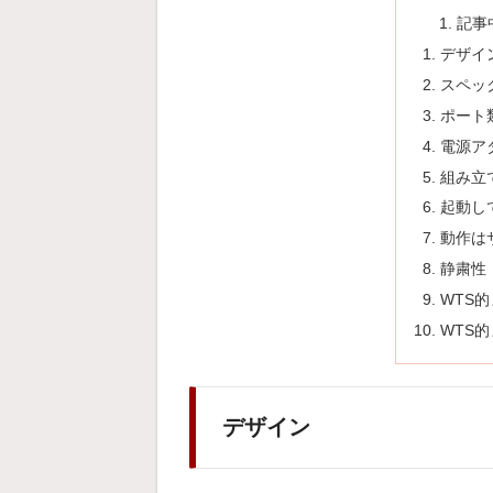
記事
デザイ
スペッ
ポート
電源ア
組み立
起動して
動作は
静粛性
WTS
WTS
デザイン