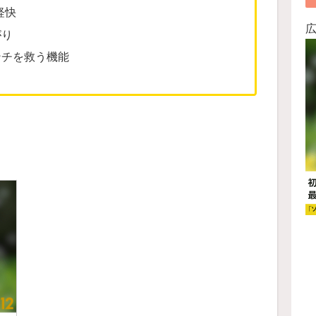
軽快
がり
ンチを救う機能