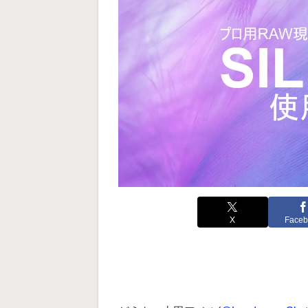
X
Faceb