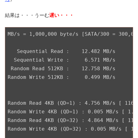
結果は・・・うーむ
遅い・・・
MB/s = 
1
,
000
,
000
 byte/s [SATA/
300
 = 
300
,
00
   Sequential Read :    
12.482
 MB/s

  Sequential Write :     
6.571
 MB/s

 Random Read 
512
KB :    
12.758
 MB/s

Random Write 
512
KB :     
0.499
 MB/s

Random Read 
4
KB (QD=
1
) : 
4.756
 MB/s [ 
1161
Random Write 
4
KB (QD=
1
) : 
0.005
 MB/s [ 
1.1
Random Read 
4
KB (QD=
32
) : 
4.864
 MB/s [ 
118
Random Write 
4
KB (QD=
32
) : 
0.005
 MB/s [ 
1.