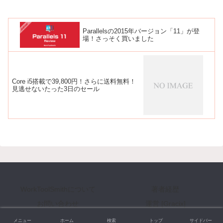
Parallelsの2015年バージョン「11」が登
場！さっそく買いました
Core i5搭載で39,800円！さらに送料無料！
見逃せないたった3日のセール
WorkToolSmithについて
著者経歴
お問い合わせ
運営 [Gracix]
Copyright © 2008-2026 WorkToolSmith [ワークツールスミス] All Rights Reserved.
メニュー
ホーム
検索
トップ
サイドバー