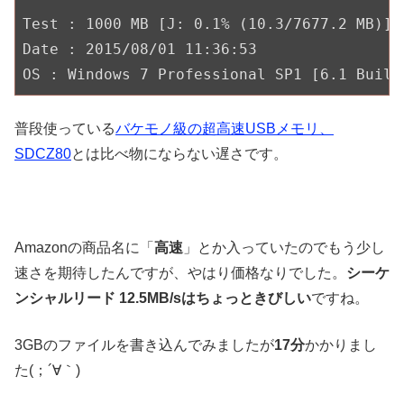
Test : 
1000
 MB [J: 
0.1
% (
10.3
/
7677.2
 MB)] 
Date : 
2015
/
08
/
01
11
:
36
:
53
OS : Windows 
7
 Professional SP1 [
6.1
 Build
普段使っている
バケモノ級の超高速USBメモリ、
SDCZ80
とは比べ物にならない遅さです。
Amazonの商品名に「
高速
」とか入っていたのでもう少し
速さを期待したんですが、やはり価格なりでした。
シーケ
ンシャルリード 12.5MB/sはちょっときびしい
ですね。
3GBのファイルを書き込んでみましたが
17分
かかりまし
た(；´∀｀)