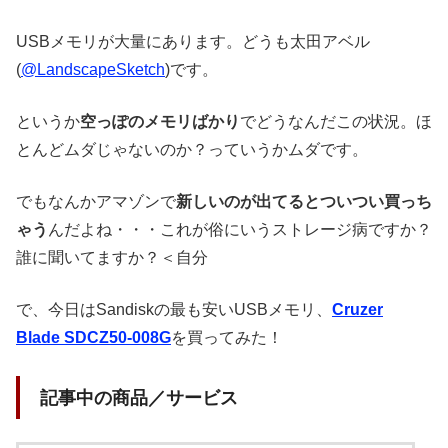
USBメモリが大量にあります。どうも太田アベル
(
@LandscapeSketch
)です。
というか
空っぽのメモリばかり
でどうなんだこの状況。ほ
とんどムダじゃないのか？っていうかムダです。
でもなんかアマゾンで
新しいのが出てるとついつい買っち
ゃう
んだよね・・・これが俗にいうストレージ病ですか？
誰に聞いてますか？＜自分
で、今日はSandiskの最も安いUSBメモリ、
Cruzer
Blade SDCZ50-008G
を買ってみた！
記事中の商品／サービス