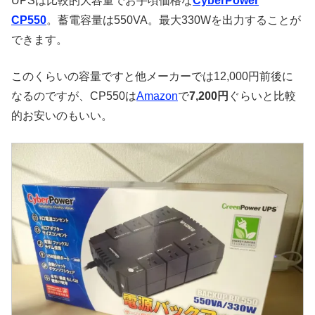
UPSは比較的大容量でお手頃価格な
CyberPower
CP550
。蓄電容量は550VA。最大330Wを出力することが
できます。
このくらいの容量ですと他メーカーでは12,000円前後に
なるのですが、CP550は
Amazon
で
7,200円
ぐらいと比較
的お安いのもいい。