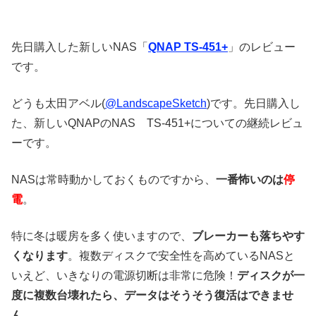
先日購入した新しいNAS「
QNAP TS-451+
」のレビュー
です。
どうも太田アベル(
@LandscapeSketch
)です。先日購入し
た、新しいQNAPのNAS TS-451+についての継続レビュ
ーです。
NASは常時動かしておくものですから、
一番怖いのは
停
電
。
特に冬は暖房を多く使いますので、
ブレーカーも落ちやす
くなります
。複数ディスクで安全性を高めているNASと
いえど、いきなりの電源切断は非常に危険！
ディスクが一
度に複数台壊れたら、データはそうそう復活はできませ
ん
。