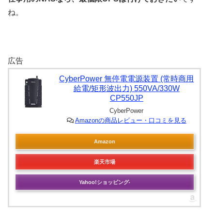
ね。
広告
CyberPower 無停電電源装置 (常時商用
給電/矩形波出力) 550VA/330W
CP550JP
CyberPower
Amazonの商品レビュー・口コミを見る
Amazon
楽天市場
Yahoo!ショッピング