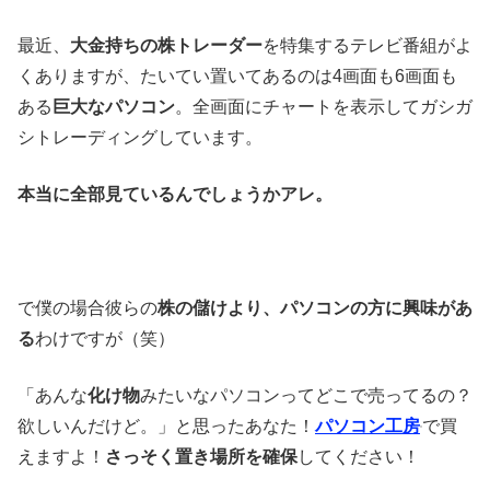
最近、
大金持ちの株トレーダー
を特集するテレビ番組がよ
くありますが、たいてい置いてあるのは4画面も6画面も
ある
巨大なパソコン
。全画面にチャートを表示してガシガ
シトレーディングしています。
本当に全部見ているんでしょうかアレ。
で僕の場合彼らの
株の儲けより、パソコンの方に興味があ
る
わけですが（笑）
「あんな
化け物
みたいなパソコンってどこで売ってるの？
欲しいんだけど。」と思ったあなた！
パソコン工房
で買
えますよ！
さっそく置き場所を確保
してください！