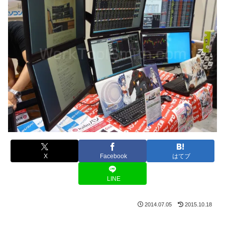
X
Facebook
はてブ
LINE
2014.07.05
2015.10.18