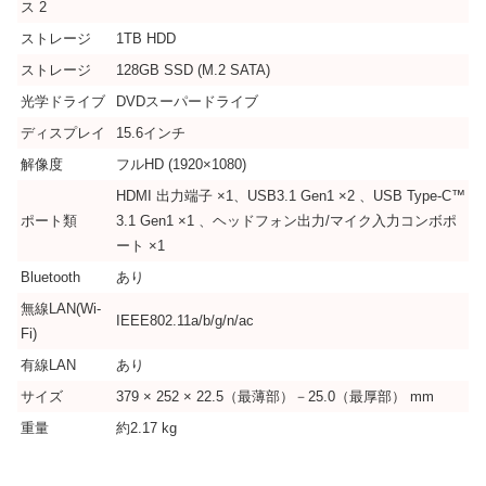
ス 2
ストレージ
1TB HDD
ストレージ
128GB SSD (M.2 SATA)
光学ドライブ
DVDスーパードライブ
ディスプレイ
15.6インチ
解像度
フルHD (1920×1080)
HDMI 出力端子 ×1、USB3.1 Gen1 ×2 、USB Type-C™
ポート類
3.1 Gen1 ×1 、ヘッドフォン出力/マイク入力コンボポ
ート ×1
Bluetooth
あり
無線LAN(Wi-
IEEE802.11a/b/g/n/ac
Fi)
有線LAN
あり
サイズ
379 × 252 × 22.5（最薄部）－25.0（最厚部） mm
重量
約2.17 kg