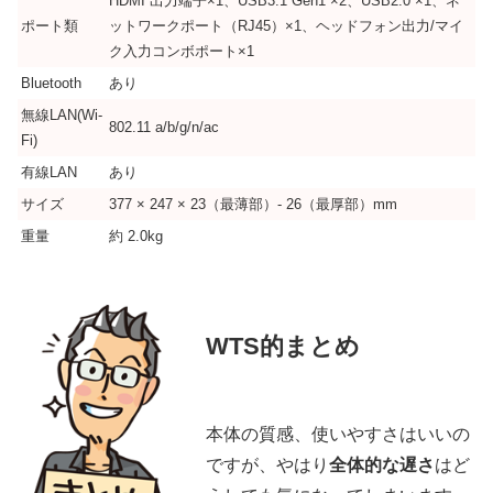
HDMI 出力端子×1、USB3.1 Gen1 ×2、USB2.0 ×1、ネ
ポート類
ットワークポート（RJ45）×1、ヘッドフォン出力/マイ
ク入力コンボポート×1
Bluetooth
あり
無線LAN(Wi-
802.11 a/b/g/n/ac
Fi)
有線LAN
あり
サイズ
377 × 247 × 23（最薄部）- 26（最厚部）mm
重量
約 2.0kg
WTS的まとめ
本体の質感、使いやすさはいいの
ですが、やはり
全体的な遅さ
はど