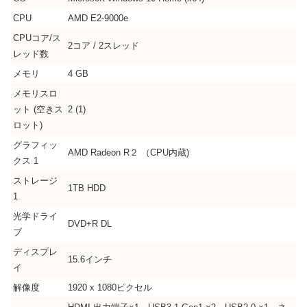
CPU
AMD E2-9000e
CPUコア/ス
2コア / 2スレッド
レッド数
メモリ
4 GB
メモリスロ
ット (空きス
2 (1)
ロット)
グラフィッ
AMD Radeon R２ （CPU内蔵)
クス 1
ストレージ
1TB HDD
1
光学ドライ
DVD+R DL
ブ
ディスプレ
15.6インチ
イ
解像度
1920 x 1080ピクセル