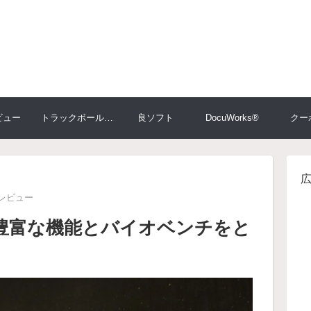
ビュー
トラックボール大比較
良ソフト
DocuWorks®
クー
レビュー
0HG 豊富な機能とバイオベンチをと