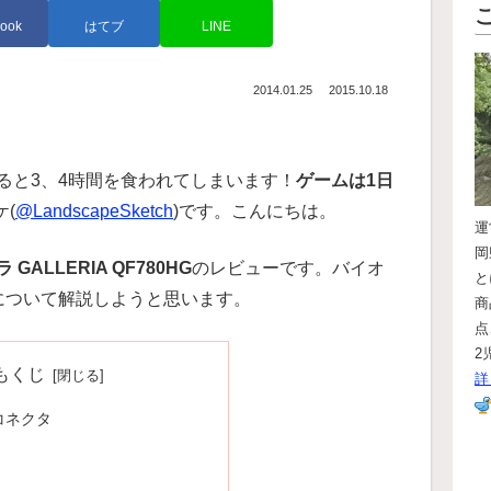
ook
はてブ
LINE
2014.01.25
2015.10.18
ると3、4時間を食われてしまいます！
ゲームは1日
(
@LandscapeSketch
)です。こんにちは。
岡
 GALLERIA QF780HG
のレビューです。バイオ
と
について解説しようと思います。
商
点
2
もくじ
詳
コネクタ