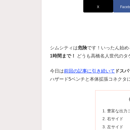
X
Faceb
シムシティは
危険
です！いったん始め
1時間まで！
どうも高橋名人世代のタケ
今日は
前回の記事に引き続いて
ドスパラ
ハザード5ベンチと本体拡張コネクタ
豊富な出力
右サイド
左サイド