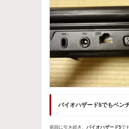
バイオハザード5でもベン
前回に引き続き、
バイオハザード5
で