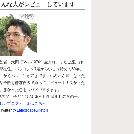
こんな人がレビューしています
運営者
太田 アベル
1976年生まれ。ふたご座。静
県在住。パソコンを7歳からいじり始めて30年。
にかくパソコンが好きです。いろいろ気になった
品全般をほぼ自腹で買ってレビュー中！良かった
、悪かった点をズバズバ書きます。
児の父。子どもは2013/2016年産まれの女の子。
しいプロフィールはこちら
Twitter
@LandscapeSketch