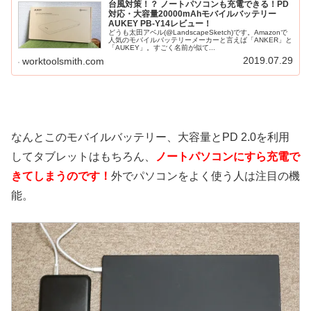
台風対策！？ ノートパソコンも充電できる！PD
対応・大容量20000mAhモバイルバッテリー
AUKEY PB-Y14レビュー！
どうも太田アベル(@LandscapeSketch)です。Amazonで
人気のモバイルバッテリーメーカーと言えば「ANKER」と
「AUKEY」。すごく名前が似て...
2019.07.29
worktoolsmith.com
なんとこのモバイルバッテリー、大容量とPD 2.0を利用
してタブレットはもちろん、
ノートパソコンにすら充電で
きてしまうのです！
外でパソコンをよく使う人は注目の機
能。