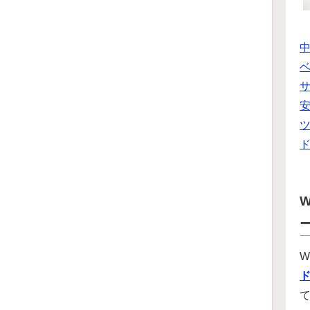
ベ
ツ
W
W