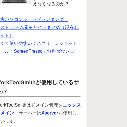
えなくなるのか？
中古パソコンショップランキング！
スト ゲーム素材サイトまとめ（現在11
サイト）
安くて使いやすい！スクリーンショット
ール「ScreenPresso」無料ダウンロー
ド
orkToolSmithが使用しているサ
ーバ
orkToolSmithはドメイン管理を
エックス
ドメイン
、サーバーは
Xserver
を使用し
ています。