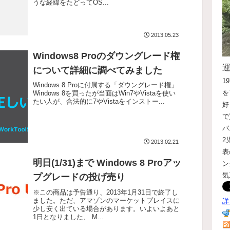
うな経緯をたどってOS...
2013.05.23
Windows8 Proのダウングレード権
について詳細に調べてみました
1
Windows 8 Proに付属する「ダウングレード権」
を
Windows 8を買ったが当面はWin7やVistaを使い
たい人が、合法的に7やVistaをインストー...
好
で
バ
2
2013.02.21
表
明日(1/31)まで Windows 8 Proアッ
ン
気
プグレードの投げ売り
※この商品は予告通り、2013年1月31日で終了し
ました。ただ、アマゾンのマーケットプレイスに
詳
少し安く出ている場合があります。いよいよあと
1日となりました、 M...