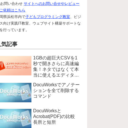
お問い合わせ
サイトへのお問い合せやレビュー
ご依頼はこちら
岡県浜松市内で
子どもプログラミング教室
、ビジ
ス向け実践IT教室、ウェブサイト構築サポートな
を行っています。
人気記事
1GBの超巨大CSVを1
秒で開きさらに高速編
集！ネタではなくて本
当に使えるエディタ
EmEditer
DocuWorksでアノテー
ションを全て削除する
コマンド
DocuWorksと
Acrobat(PDF)の比較
長所と短所