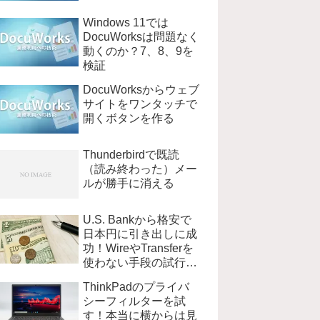
Windows 11では
DocuWorksは問題なく
動くのか？7、8、9を
検証
DocuWorksからウェブ
サイトをワンタッチで
開くボタンを作る
Thunderbirdで既読
（読み終わった）メー
ルが勝手に消える
U.S. Bankから格安で
日本円に引き出しに成
功！WireやTransferを
使わない手段の試行錯
誤
ThinkPadのプライバ
シーフィルターを試
す！本当に横からは見