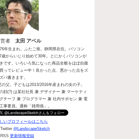
運営者
太田 アベル
976年生まれ。ふたご座。静岡県在住。パソコン
7歳からいじり始めて30年。とにかくパソコンが
きです。いろいろ気になった商品全般をほぼ自腹
買ってレビュー中！良かった点、悪かった点をズ
ズバ書きます。
児の父。子どもは2013/2016年産まれの女の子。
の顔(?) は某社社長 兼 デザイナー 兼 マーケティ
グチーフ 兼 プログラマー 兼 社内サポセン 兼 電
工事要員。通称「雑用係」。
しいプロフィールはこちら
Twitter
@LandscapeSketch
RSS
更新情報登録