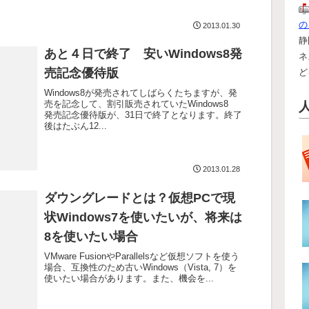
の
2013.01.30
静
あと４日で終了 安いWindows8発
ネ
売記念優待版
ど
Windows8が発売されてしばらくたちますが、発
売を記念して、割引販売されていたWindows8
発売記念優待版が、31日で終了となります。終了
後はたぶん12...
2013.01.28
ダウングレードとは？仮想PCで現
状Windows7を使いたいが、将来は
8を使いたい場合
VMware FusionやParallelsなど仮想ソフトを使う
場合、互換性のため古いWindows（Vista, 7）を
使いたい場合があります。また、機会を...