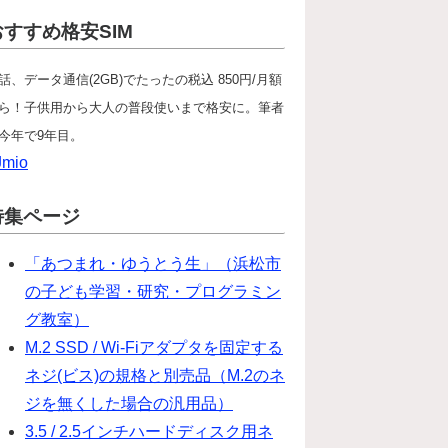
おすすめ格安SIM
話、データ通信(2GB)でたったの税込 850円/月額
ら！子供用から大人の普段使いまで格安に。筆者
今年で9年目。
Jmio
特集ページ
「あつまれ・ゆうとう生」（浜松市
の子ども学習・研究・プログラミン
グ教室）
M.2 SSD / Wi-Fiアダプタを固定する
ネジ(ビス)の規格と別売品（M.2のネ
ジを無くした場合の汎用品）
3.5 / 2.5インチハードディスク用ネ