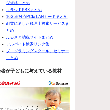
ジ規格まとめ
クラウドPBXまとめ
10GbE対応PCIe LANカードまとめ
副業に適した税理士検索サービスま
とめ
ふるさと納税サイトまとめ
アルバイト検索リンク集
プログラミングスクール、セミナー
まとめ
筆者が子どもに与えている教材