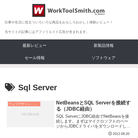
仕事や生活に役立ついろいろな商品をおもしろおかしく体験レビュー！
当サイトの記事にはアフィリエイト広告が含まれます。
最新レビュー
新製品情報
セール情報
ソフトウェア
Sql Server
NetBeansとSQL Serverを接続す
ウェブデザイン・プログラム
る（JDBC経由）
SQL ServerにJDBC経由でNetBeansを接
続します。まずはマイクロソフトのペー
ジからJDBCドライバをダウンロードしま
す。「ダウンロード」ボタンを...
2012.08.20