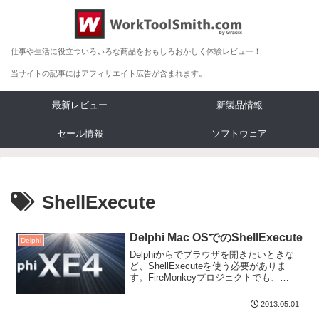
仕事や生活に役立ついろいろな商品をおもしろおかしく体験レビュー！
当サイトの記事にはアフィリエイト広告が含まれます。
最新レビュー
新製品情報
セール情報
ソフトウェア
ShellExecute
Delphi Mac OSでのShellExecute
Delphi
Delphiからでブラウザを開きたいときな
ど、ShellExecuteを使う必要がありま
す。FireMonkeyプロジェクトでも、
WindowsならusesにW...
2013.05.01