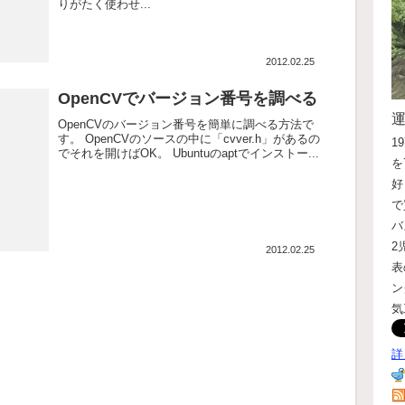
りがたく使わせ...
2012.02.25
OpenCVでバージョン番号を調べる
OpenCVのバージョン番号を簡単に調べる方法で
す。 OpenCVのソースの中に「cvver.h」があるの
1
でそれを開けばOK。 Ubuntuのaptでインストー...
を
好
で
バ
2
2012.02.25
表
ン
気
詳