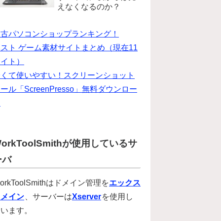
えなくなるのか？
中古パソコンショップランキング！
スト ゲーム素材サイトまとめ（現在11
サイト）
安くて使いやすい！スクリーンショット
ール「ScreenPresso」無料ダウンロー
ド
orkToolSmithが使用しているサ
ーバ
orkToolSmithはドメイン管理を
エックス
ドメイン
、サーバーは
Xserver
を使用し
ています。