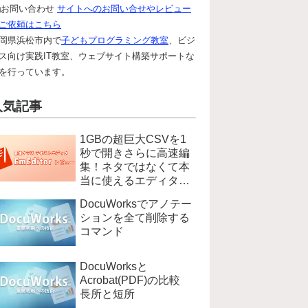
お問い合わせ
サイトへのお問い合せやレビュー
ご依頼はこちら
岡県浜松市内で
子どもプログラミング教室
、ビジ
ス向け実践IT教室、ウェブサイト構築サポートな
を行っています。
人気記事
1GBの超巨大CSVを1
秒で開きさらに高速編
集！ネタではなくて本
当に使えるエディタ
EmEditer
DocuWorksでアノテー
ションを全て削除する
コマンド
DocuWorksと
Acrobat(PDF)の比較
長所と短所