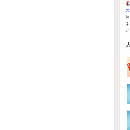
の
静
ネ
ど