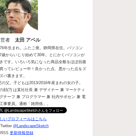
運営者
太田 アベル
976年生まれ。ふたご座。静岡県在住。パソコン
7歳からいじり始めて30年。とにかくパソコンが
きです。いろいろ気になった商品全般をほぼ自腹
買ってレビュー中！良かった点、悪かった点をズ
ズバ書きます。
児の父。子どもは2013/2016年産まれの女の子。
の顔(?) は某社社長 兼 デザイナー 兼 マーケティ
グチーフ 兼 プログラマー 兼 社内サポセン 兼 電
工事要員。通称「雑用係」。
しいプロフィールはこちら
Twitter
@LandscapeSketch
RSS
更新情報登録