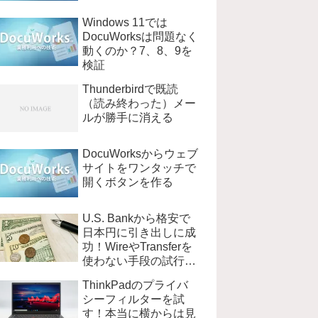
Windows 11では
DocuWorksは問題なく
動くのか？7、8、9を
検証
Thunderbirdで既読
（読み終わった）メー
ルが勝手に消える
DocuWorksからウェブ
サイトをワンタッチで
開くボタンを作る
U.S. Bankから格安で
日本円に引き出しに成
功！WireやTransferを
使わない手段の試行錯
誤
ThinkPadのプライバ
シーフィルターを試
す！本当に横からは見