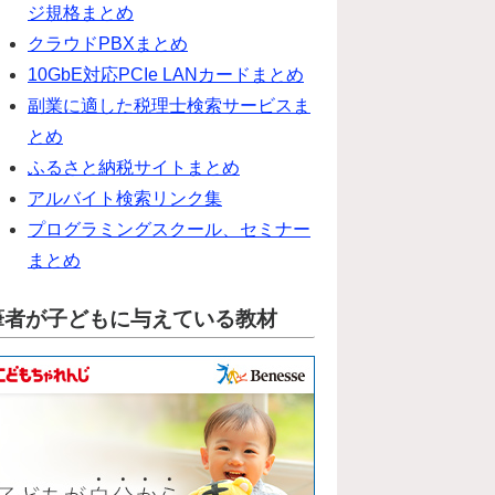
ジ規格まとめ
クラウドPBXまとめ
10GbE対応PCIe LANカードまとめ
副業に適した税理士検索サービスま
とめ
ふるさと納税サイトまとめ
アルバイト検索リンク集
プログラミングスクール、セミナー
まとめ
筆者が子どもに与えている教材