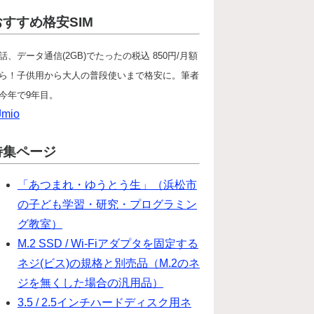
おすすめ格安SIM
話、データ通信(2GB)でたったの税込 850円/月額
ら！子供用から大人の普段使いまで格安に。筆者
今年で9年目。
Jmio
特集ページ
「あつまれ・ゆうとう生」（浜松市
の子ども学習・研究・プログラミン
グ教室）
M.2 SSD / Wi-Fiアダプタを固定する
ネジ(ビス)の規格と別売品（M.2のネ
ジを無くした場合の汎用品）
3.5 / 2.5インチハードディスク用ネ