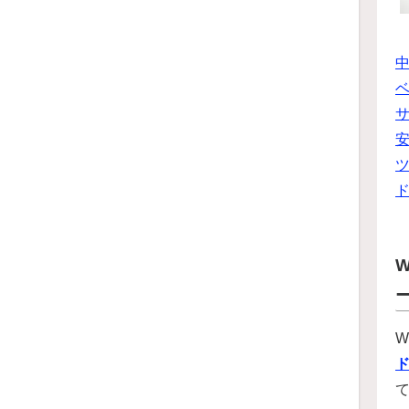
ベ
ツ
W
W