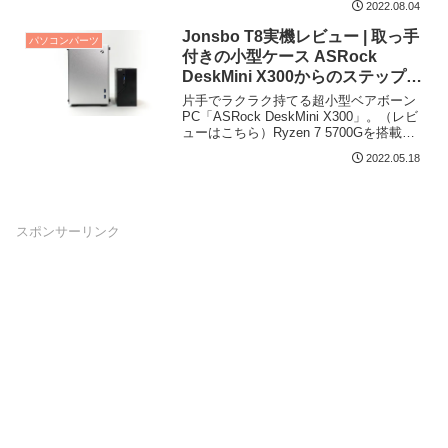
2022.08.04
ではない...
Jonsbo T8実機レビュー | 取っ手
パソコンパーツ
付きの小型ケース ASRock
DeskMini X300からのステップア
ップに！
片手でラクラク持てる超小型ベアボーン
PC「ASRock DeskMini X300」。（レビ
ューはこちら）Ryzen 7 5700Gを搭載
し、非常に快適に使用し...
2022.05.18
スポンサーリンク