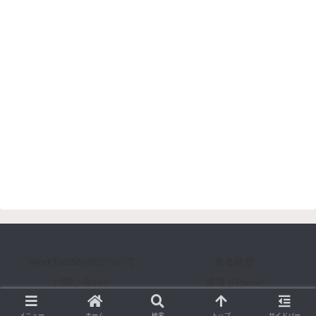
WorkToolSmithについて
著者経歴
お問い合わせ
運営 [Gracix]
Copyright © 2008-2026 WorkToolSmith [ワークツールスミス] All Rights Reserved.
メニュー
ホーム
検索
トップ
サイドバー