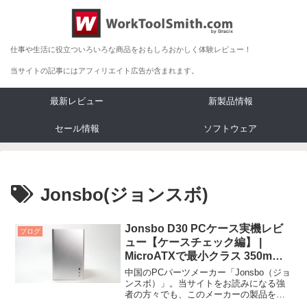
仕事や生活に役立ついろいろな商品をおもしろおかしく体験レビュー！
当サイトの記事にはアフィリエイト広告が含まれます。
最新レビュー
新製品情報
セール情報
ソフトウェア
Jonsbo(ジョンスボ)
Jonsbo D30 PCケース実機レビ
ブログ
ュー【ケースチェック編】 |
MicroATXで最小クラス 350mm
級GPUを搭載可能
中国のPCパーツメーカー「Jonsbo（ジョ
ンスボ）」。当サイトをお読みになる強
者の方々でも、このメーカーの製品をス
ッと思い出せる人は、なかなかいないの