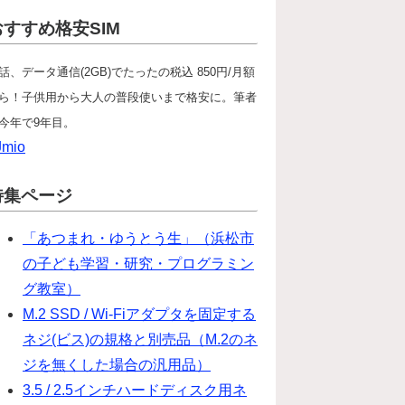
おすすめ格安SIM
話、データ通信(2GB)でたったの税込 850円/月額
ら！子供用から大人の普段使いまで格安に。筆者
今年で9年目。
Jmio
特集ページ
「あつまれ・ゆうとう生」（浜松市
の子ども学習・研究・プログラミン
グ教室）
M.2 SSD / Wi-Fiアダプタを固定する
ネジ(ビス)の規格と別売品（M.2のネ
ジを無くした場合の汎用品）
3.5 / 2.5インチハードディスク用ネ