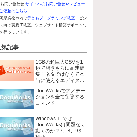
お問い合わせ
サイトへのお問い合せやレビュー
ご依頼はこちら
岡県浜松市内で
子どもプログラミング教室
、ビジ
ス向け実践IT教室、ウェブサイト構築サポートな
を行っています。
人気記事
1GBの超巨大CSVを1
秒で開きさらに高速編
集！ネタではなくて本
当に使えるエディタ
EmEditer
DocuWorksでアノテー
ションを全て削除する
コマンド
Windows 11では
DocuWorksは問題なく
動くのか？7、8、9を
検証