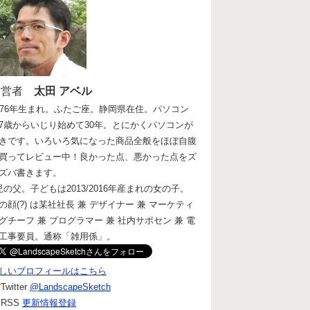
運営者
太田 アベル
976年生まれ。ふたご座。静岡県在住。パソコン
7歳からいじり始めて30年。とにかくパソコンが
きです。いろいろ気になった商品全般をほぼ自腹
買ってレビュー中！良かった点、悪かった点をズ
ズバ書きます。
児の父。子どもは2013/2016年産まれの女の子。
の顔(?) は某社社長 兼 デザイナー 兼 マーケティ
グチーフ 兼 プログラマー 兼 社内サポセン 兼 電
工事要員。通称「雑用係」。
しいプロフィールはこちら
Twitter
@LandscapeSketch
RSS
更新情報登録