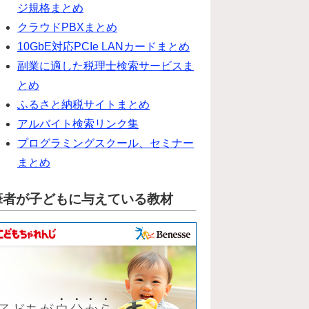
ジ規格まとめ
クラウドPBXまとめ
10GbE対応PCIe LANカードまとめ
副業に適した税理士検索サービスま
とめ
ふるさと納税サイトまとめ
アルバイト検索リンク集
プログラミングスクール、セミナー
まとめ
筆者が子どもに与えている教材