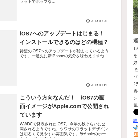
ラットでポップな...
2013.09.20
iOS7へのアップデートはじまる！
インストールできるのはどの機種？
1
待望のiOS7へのアップデートが始まっているよう
を
です。一足先に新iPhoneの気分を味わえますね！
好
で
バ
2
2013.09.19
表
こういう方向なんだ！ iOS7の画
ン
気
面イメージがApple.comで公開され
ています
詳
WWDCで発表されたiOS7。今年の秋ぐらいに公
開されるようですね。ウワサのフラットデザイン
は明るくて見やすい雰囲気です。米Appleのホー