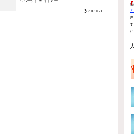
ムページに画面イメー...
の
2013.06.11
静
ネ
ど