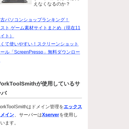
えなくなるのか？
中古パソコンショップランキング！
スト ゲーム素材サイトまとめ（現在11
サイト）
安くて使いやすい！スクリーンショット
ール「ScreenPresso」無料ダウンロー
ド
orkToolSmithが使用しているサ
ーバ
orkToolSmithはドメイン管理を
エックス
ドメイン
、サーバーは
Xserver
を使用し
ています。