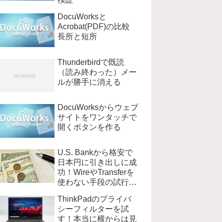
DocuWorksと
Acrobat(PDF)の比較
長所と短所
Thunderbirdで既読
（読み終わった）メー
ルが勝手に消える
DocuWorksからウェブ
サイトをワンタッチで
開くボタンを作る
U.S. Bankから格安で
日本円に引き出しに成
功！WireやTransferを
使わない手段の試行錯
誤
ThinkPadのプライバ
シーフィルターを試
す！本当に横からは見