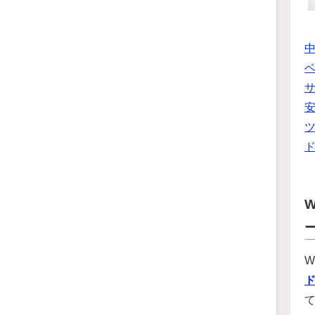
ベ
ツ
W
W