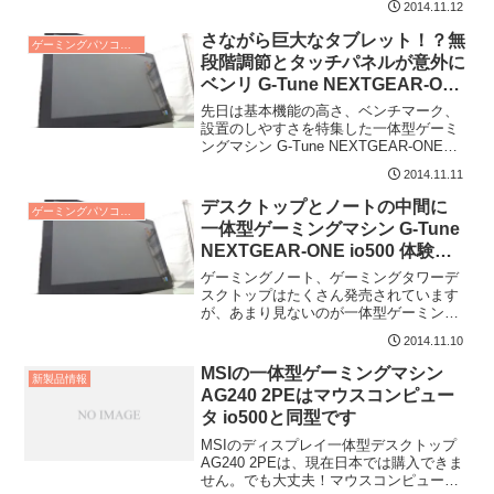
2014.11.12
さながら巨大なタブレット！？無
ゲーミングパソコン レビュー
段階調節とタッチパネルが意外に
ベンリ G-Tune NEXTGEAR-ONE
io500 体験レビュー2
先日は基本機能の高さ、ベンチマーク、
設置のしやすさを特集した一体型ゲーミ
ングマシン G-Tune NEXTGEAR-ONE
io500。前回はちらっと触れました...
2014.11.11
デスクトップとノートの中間に
ゲーミングパソコン レビュー
一体型ゲーミングマシン G-Tune
NEXTGEAR-ONE io500 体験レ
ビュー
ゲーミングノート、ゲーミングタワーデ
スクトップはたくさん発売されています
が、あまり見ないのが一体型ゲーミング
マシン。しかしこの一台を待ち望んでい
2014.11.10
る人も多いのでは...
MSIの一体型ゲーミングマシン
新製品情報
AG240 2PEはマウスコンピュー
タ io500と同型です
MSIのディスプレイ一体型デスクトップ
AG240 2PEは、現在日本では購入できま
せん。でも大丈夫！マウスコンピュータ