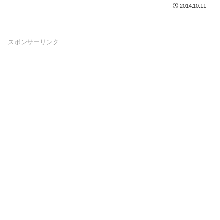
で同型、同筐体、ほぼ同性能のマシン
2014.10.11
io50...
スポンサーリンク