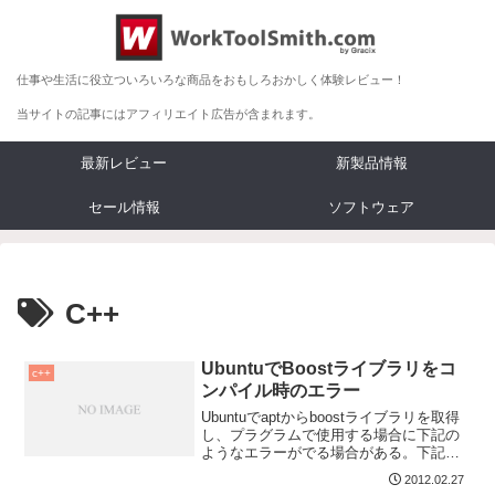
仕事や生活に役立ついろいろな商品をおもしろおかしく体験レビュー！
当サイトの記事にはアフィリエイト広告が含まれます。
最新レビュー
新製品情報
セール情報
ソフトウェア
C++
UbuntuでBoostライブラリをコ
c++
ンパイル時のエラー
Ubuntuでaptからboostライブラリを取得
し、プラグラムで使用する場合に下記の
ようなエラーがでる場合がある。下記は
コマンドライン引数を分解するライブラ
2012.02.27
リ...