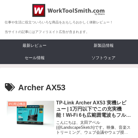
仕事や生活に役立ついろいろな商品をおもしろおかしく体験レビュー！
当サイトの記事にはアフィリエイト広告が含まれます。
最新レビュー
新製品情報
セール情報
ソフトウェア
Archer AX53
TP-Link Archer AX53 実機レビ
PC周辺機器
ュー | 1万円以下でこの充実機
能！Wi-Fi 6も広範囲電波もフル装
備の無線ルーター
こんにちは、太田アベル
(@LandscapeSketch)です。映像、音楽ス
トリーミング、ウェブ会議やウェブ授業
まで、非常に重要になってきたWi-Fi（無