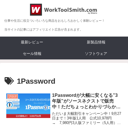
仕事や生活に役立ついろいろな商品をおもしろおかしく体験レビュー！
当サイトの記事にはアフィリエイト広告が含まれます。
最新レビュー
新製品情報
セール情報
ソフトウェア
1Password
1Passwordが大幅に安くなる”3
ブログ
年版”がソースネクストで販売
中！ただちょっとわかりづらかっ
た
ただいま大幅割引キャンペーン中！9月27
日まで！3年版1人用 公式10,978円
→ 7,980円3人版ファミリー（5人用）
公式18,480円 → 12,98...