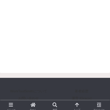
WorkToolSmithについて
著者経歴
お問い合わせ
運営 [Gracix]
Copyright © 2008-2026 WorkToolSmith [ワークツールスミス] All Rights Reserved.
メニュー
ホーム
検索
トップ
サイドバー