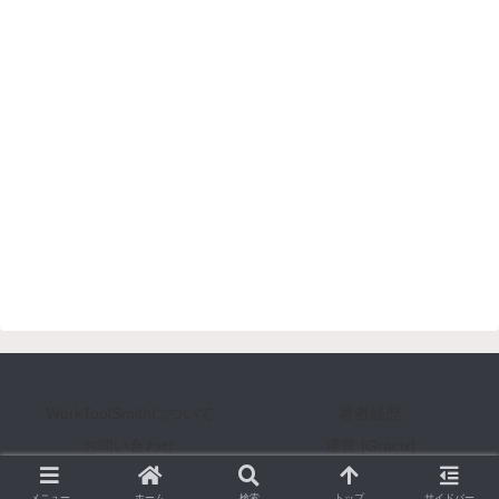
WorkToolSmithについて
著者経歴
お問い合わせ
運営 [Gracix]
Copyright © 2008-2026 WorkToolSmith [ワークツールスミス] All Rights Reserved.
メニュー
ホーム
検索
トップ
サイドバー