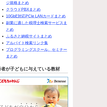
ジ規格まとめ
クラウドPBXまとめ
10GbE対応PCIe LANカードまとめ
副業に適した税理士検索サービスま
とめ
ふるさと納税サイトまとめ
アルバイト検索リンク集
プログラミングスクール、セミナー
まとめ
筆者が子どもに与えている教材