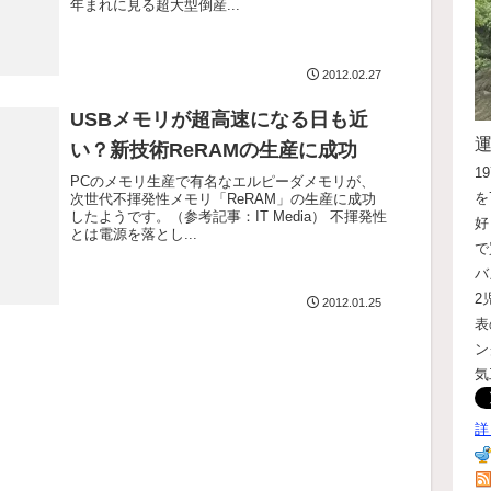
年まれに見る超大型倒産...
2012.02.27
USBメモリが超高速になる日も近
い？新技術ReRAMの生産に成功
1
PCのメモリ生産で有名なエルピーダメモリが、
を
次世代不揮発性メモリ「ReRAM」の生産に成功
したようです。（参考記事：IT Media） 不揮発性
好
とは電源を落とし...
で
バ
2
2012.01.25
表
ン
気
詳