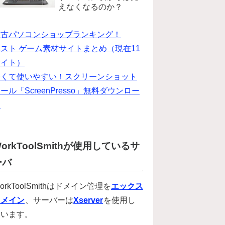
えなくなるのか？
中古パソコンショップランキング！
スト ゲーム素材サイトまとめ（現在11
サイト）
安くて使いやすい！スクリーンショット
ール「ScreenPresso」無料ダウンロー
ド
orkToolSmithが使用しているサ
ーバ
orkToolSmithはドメイン管理を
エックス
ドメイン
、サーバーは
Xserver
を使用し
ています。