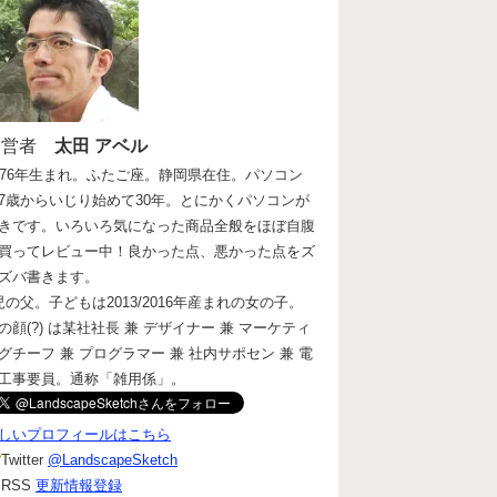
運営者
太田 アベル
976年生まれ。ふたご座。静岡県在住。パソコン
7歳からいじり始めて30年。とにかくパソコンが
きです。いろいろ気になった商品全般をほぼ自腹
買ってレビュー中！良かった点、悪かった点をズ
ズバ書きます。
児の父。子どもは2013/2016年産まれの女の子。
の顔(?) は某社社長 兼 デザイナー 兼 マーケティ
グチーフ 兼 プログラマー 兼 社内サポセン 兼 電
工事要員。通称「雑用係」。
しいプロフィールはこちら
Twitter
@LandscapeSketch
RSS
更新情報登録