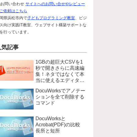
お問い合わせ
サイトへのお問い合せやレビュー
ご依頼はこちら
岡県浜松市内で
子どもプログラミング教室
、ビジ
ス向け実践IT教室、ウェブサイト構築サポートな
を行っています。
人気記事
1GBの超巨大CSVを1
秒で開きさらに高速編
集！ネタではなくて本
当に使えるエディタ
EmEditer
DocuWorksでアノテー
ションを全て削除する
コマンド
DocuWorksと
Acrobat(PDF)の比較
長所と短所