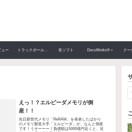
ビュー
トラックボール大比較
良ソフト
DocuWorks®
クー
えっ！？エルピーダメモリが倒
産！！
先日新世代メモリ「ReRAM」を発表したばかり
のメモリ製造大手「エルピーダ」が、なんと倒産
です！うそーーー！負債額は5000億円近くと、近