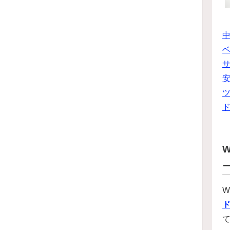
ベ
ツ
W
W