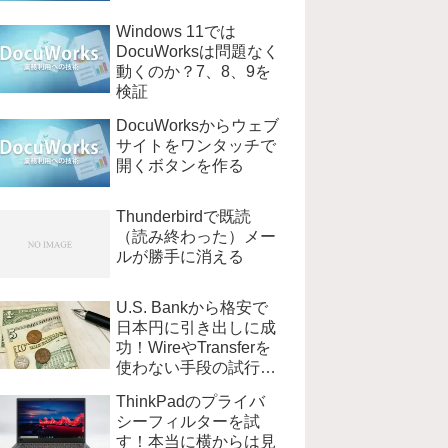
Windows 11では
DocuWorksは問題なく
動くのか？7、8、9を
検証
DocuWorksからウェブ
サイトをワンタッチで
開くボタンを作る
Thunderbirdで既読
（読み終わった）メー
ルが勝手に消える
U.S. Bankから格安で
日本円に引き出しに成
功！WireやTransferを
使わない手段の試行錯
誤
ThinkPadのプライバ
シーフィルターを試
す！本当に横からは見