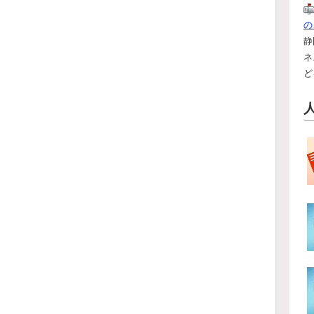
の
静
ネ
ど