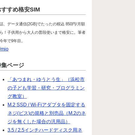
おすすめ格安SIM
話、データ通信(2GB)でたったの税込 850円/月額
ら！子供用から大人の普段使いまで格安に。筆者
今年で9年目。
Jmio
特集ページ
「あつまれ・ゆうとう生」（浜松市
の子ども学習・研究・プログラミン
グ教室）
M.2 SSD / Wi-Fiアダプタを固定する
ネジ(ビス)の規格と別売品（M.2のネ
ジを無くした場合の汎用品）
3.5 / 2.5インチハードディスク用ネ