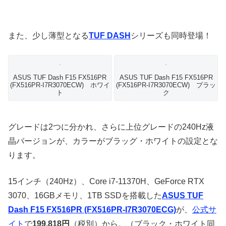
また、少し薄型となる
TUF DASH
シリーズも同時登場！
ASUS TUF Dash F15 FX516PR
ASUS TUF Dash F15 FX516PR
(FX516PR-I7R3070ECW) ホワイ
(FX516PR-I7R3070ECW) ブラッ
ト
ク
グレードは2つに分かれ、さらに上位グレードの240Hz液
晶バージョンが、カラーがブラッグ・ホワイトの設定とな
ります。
15インチ（240Hz）、Core i7-11370H、GeForce RTX
3070、16GBメモリ、1TB SSDを搭載した
ASUS TUF
Dash F15 FX516PR (FX516PR-I7R3070ECG)
が、
公式サ
イト
で
199,818円
（税別）から。（ブラック・ホワイト同