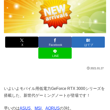
X
Facebook
はてブ
LINE
2021.01.27
いよいよモバイル用低電力GeForce RTX 3000シリーズを
搭載した、新世代ゲーミングノートが登場です！
早いのは
ASUS
、
MSI
、
AORUS
の3社。