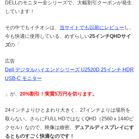
DELLのモニター全シリーズで、大幅割引クーポンが発生
しています！
その中でもイチオシは、
当サイトでも以前にレビュー
し、
今も快適に使用している、めずらしい
25インチQHDサイ
ズ
の「
広告
Dell デジタルハイエンドシリーズ U2520D 25インチ HDR
USB-C モニター
」が、
20%割引！実質5万円を切ります。
24インチよりひとまわり大きく、27インチよりは場所を
取らない。さらにFULL HDではなくQHD（2560 x 1440ピ
クセル）なので、映像は緻密。
デュアルディスプレイにす
るとものすごく快適なのです！