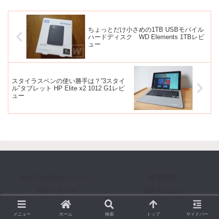
ちょっとだけ小さめの1TB USBモバイル
ハードディスク WD Elements 1TBレビ
ュー
スタイラスペンの使い勝手は？”3スタイ
ル”タブレット HP Elite x2 1012 G1レビ
ュー
WorkToolSmithについて
著者経歴
お問い合わせ
運営 [Gracix]
Copyright © 2008-2026 WorkToolSmith [ワークツールスミス] All Rights Reserved.
メニュー
ホーム
検索
トップ
サイドバー