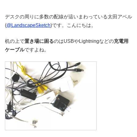
デスクの周りに多数の配線が這いまわっている太田アベル
(
@LandscapeSketch
)です。こんにちは。
机の上で
置き場に困る
のはUSBやLightningなどの
充電用
ケーブル
ですよね。