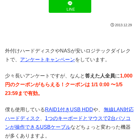
LINE
2013.12.29
外付けハードディスクやNASが安いロジテックダイレク
トで、
アンケートキャンペーン
をしています。
少々長いアンケートですが、なんと
答えた人全員
に
1,000
円のクーポンがもらえる！
クーポンは 1/1 0:00 〜1/5
23:59まで有効。
僕も使用している
RAID1付きUSB HDD
や、
無線LAN対応
ハードディスク
、
1つのキーボードとマウスで2台パソコ
ンが操作できるUSBケーブル
などちょっと変わった機器
が多くありますよ。