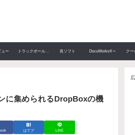
ビュー
トラックボール大比較
良ソフト
DocuWorks®
クー
に集められるDropBoxの機
ook
はてブ
LINE