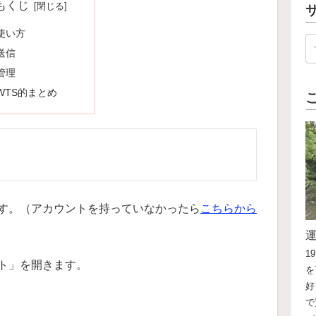
もくじ
使い方
送信
管理
WTS的まとめ
す。（アカウントを持っていなかったら
こちらから
1
ト」を開きます。
を
好
で