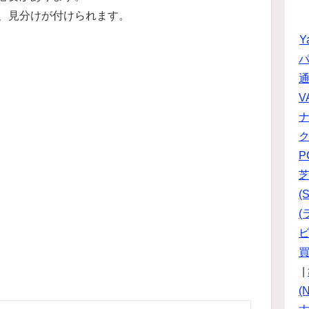
、見分けが付けられます。
Y
パ
V
P
(S
(
ビ
|
(