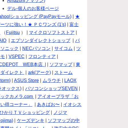
Amazon(アマゾン)
デル-個人のお客様ページ
ahoo!ショッピング (PayPayモール)
|
★
ーツに強い！★ ＰＣワンズ (1's)
|
富士
通
（
Fujitsu
） |
マイクロソフトストア
|
AIO
|
エプソンダイレクトショップ
|
パ
ナソニック
|
NECパソコン
|
サイコム
|
ツ
クモ
|
VSPEC
|
フロンティア
|
CDEPOT WEB本店
| |
ソフマップ
|
東
芝ダイレクト
|
ark(アーク)
|
ストーム
torm)
|
ASUS Store
|
ムラウチ
|
LAOX
ラオックス)
|
パソコンショップSEVEN
|
ックカメラ.com
|
アイオープラザ「お
買い得コーナー」
|
あきばお〜
|
イオシス
ひかりＴＶショッピング
|
ノジマ
Nojima)
|
ケーズデンキ
|
ソフマップの中