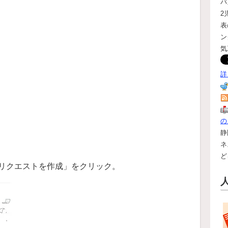
バ
2
表
ン
気
詳
の
静
ネ
ど
リクエストを作成」をクリック。