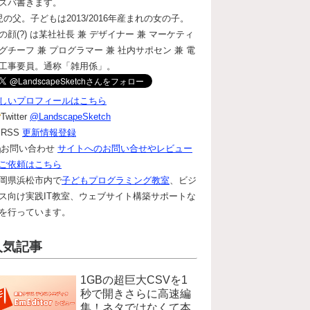
ズバ書きます。
児の父。子どもは2013/2016年産まれの女の子。
の顔(?) は某社社長 兼 デザイナー 兼 マーケティ
グチーフ 兼 プログラマー 兼 社内サポセン 兼 電
工事要員。通称「雑用係」。
しいプロフィールはこちら
Twitter
@LandscapeSketch
RSS
更新情報登録
お問い合わせ
サイトへのお問い合せやレビュー
ご依頼はこちら
岡県浜松市内で
子どもプログラミング教室
、ビジ
ス向け実践IT教室、ウェブサイト構築サポートな
を行っています。
人気記事
1GBの超巨大CSVを1
秒で開きさらに高速編
集！ネタではなくて本