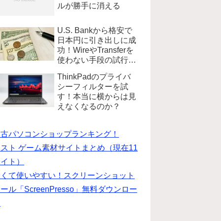
ルが勝手に消える
U.S. Bankから格安で
日本円に引き出しに成
功！WireやTransferを
使わない手段の試行錯
誤
ThinkPadのプライバ
シーフィルターを試
す！本当に横からは見
えなくなるのか？
中古パソコンショップランキング！
スト ゲーム素材サイトまとめ（現在11
サイト）
安くて使いやすい！スクリーンショット
ール「ScreenPresso」無料ダウンロー
ド