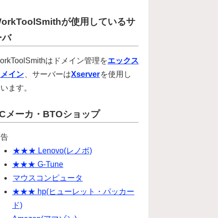
orkToolSmithが使用しているサ
ーバ
orkToolSmithはドメイン管理を
エックス
ドメイン
、サーバーは
Xserver
を使用し
ています。
PCメーカ・BTOショップ
広告
★★★ Lenovo(レノボ)
★★★ G-Tune
マウスコンピュータ
★★★ hp(ヒューレット・パッカー
ド)