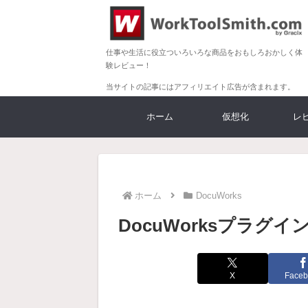
仕事や生活に役立ついろいろな商品をおもしろおかしく体
験レビュー！
当サイトの記事にはアフィリエイト広告が含まれます。
ホーム
仮想化
レ
ホーム
DocuWorks
DocuWorksプラグイ
X
Faceb