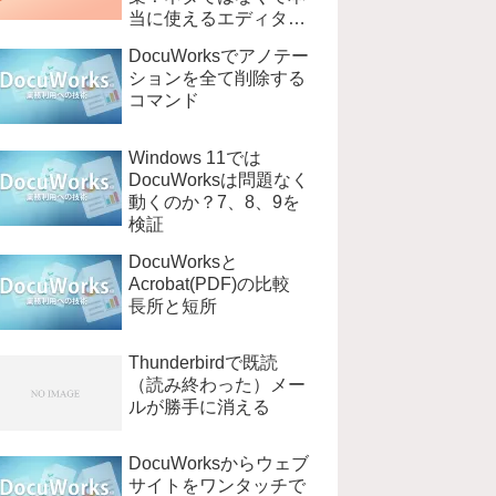
当に使えるエディタ
EmEditer
DocuWorksでアノテー
ションを全て削除する
コマンド
Windows 11では
DocuWorksは問題なく
動くのか？7、8、9を
検証
DocuWorksと
Acrobat(PDF)の比較
長所と短所
Thunderbirdで既読
（読み終わった）メー
ルが勝手に消える
DocuWorksからウェブ
サイトをワンタッチで