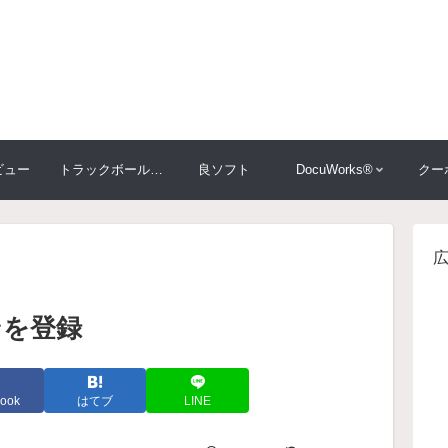
ビュー
トラックボール大比較
良ソフト
DocuWorks®
クー
ンを登録
ook
はてブ
LINE