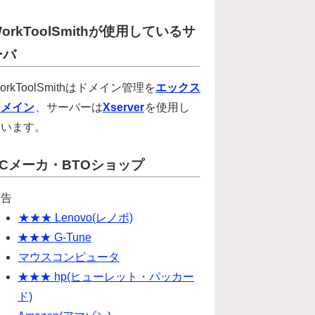
orkToolSmithが使用しているサ
ーバ
orkToolSmithはドメイン管理を
エックス
ドメイン
、サーバーは
Xserver
を使用し
ています。
PCメーカ・BTOショップ
広告
★★★ Lenovo(レノボ)
★★★ G-Tune
マウスコンピュータ
★★★ hp(ヒューレット・パッカー
ド)