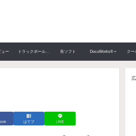
ビュー
トラックボール大比較
良ソフト
DocuWorks®
クー
ook
はてブ
LINE