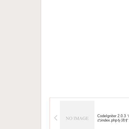
CodeIgniter 2.0.3
のindex.phpを消す