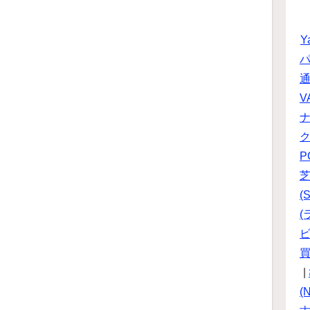
Y
パ
V
P
(S
(
ビ
|
(