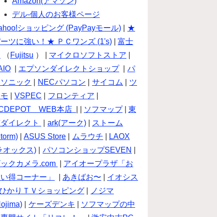
Amazon(アマゾン)
デル-個人のお客様ページ
ahoo!ショッピング (PayPayモール)
|
★
ーツに強い！★ ＰＣワンズ (1's)
|
富士
通
（
Fujitsu
） |
マイクロソフトストア
|
AIO
|
エプソンダイレクトショップ
|
パ
ナソニック
|
NECパソコン
|
サイコム
|
ツ
クモ
|
VSPEC
|
フロンティア
|
CDEPOT WEB本店
| |
ソフマップ
|
東
芝ダイレクト
|
ark(アーク)
|
ストーム
torm)
|
ASUS Store
|
ムラウチ
|
LAOX
ラオックス)
|
パソコンショップSEVEN
|
ックカメラ.com
|
アイオープラザ「お
買い得コーナー」
|
あきばお〜
|
イオシス
ひかりＴＶショッピング
|
ノジマ
Nojima)
|
ケーズデンキ
|
ソフマップの中