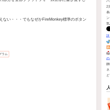
バ
2
表
ン
い・・・でもなぜかFireMonkey標準のボタン
気
詳
グラム
の
静
ネ
ど