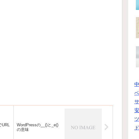
ベ
ツ
 でURL
WordPressの__()と_e()
の意味