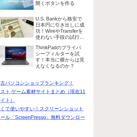
開くボタンを作る
U.S. Bankから格安で
日本円に引き出しに成
功！WireやTransferを
使わない手段の試行錯
誤
ThinkPadのプライバ
シーフィルターを試
す！本当に横からは見
えなくなるのか？
中古パソコンショップランキング！
スト ゲーム素材サイトまとめ（現在11
サイト）
安くて使いやすい！スクリーンショット
ール「ScreenPresso」無料ダウンロー
ド