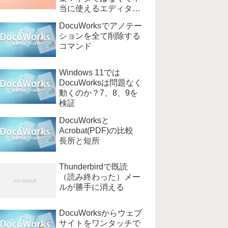
当に使えるエディタ
EmEditer
DocuWorksでアノテー
ションを全て削除する
コマンド
Windows 11では
DocuWorksは問題なく
動くのか？7、8、9を
検証
DocuWorksと
Acrobat(PDF)の比較
長所と短所
Thunderbirdで既読
（読み終わった）メー
ルが勝手に消える
DocuWorksからウェブ
サイトをワンタッチで