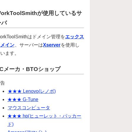
orkToolSmithが使用しているサ
ーバ
orkToolSmithはドメイン管理を
エックス
ドメイン
、サーバーは
Xserver
を使用し
ています。
PCメーカ・BTOショップ
広告
★★★ Lenovo(レノボ)
★★★ G-Tune
マウスコンピュータ
★★★ hp(ヒューレット・パッカー
ド)