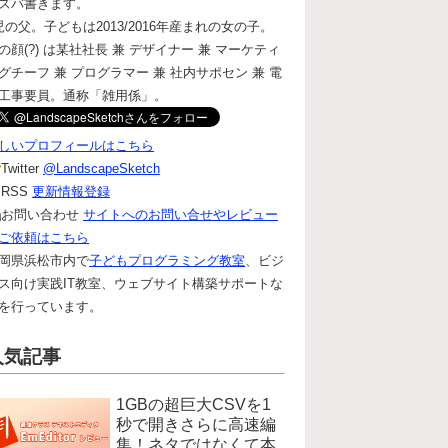
ズバ書きます。
児の父。子どもは2013/2016年産まれの女の子。
の顔(?) は某社社長 兼 デザイナー 兼 マーケティ
グチーフ 兼 プログラマー 兼 社内サポセン 兼 電
工事要員。通称「雑用係」。
しいプロフィールはこちら
Twitter
@LandscapeSketch
RSS
更新情報登録
お問い合わせ
サイトへのお問い合せやレビュー
ご依頼はこちら
岡県浜松市内で
子どもプログラミング教室
、ビジ
ス向け実践IT教室、ウェブサイト構築サポートな
を行っています。
人気記事
1GBの超巨大CSVを1
秒で開きさらに高速編
集！ネタではなくて本